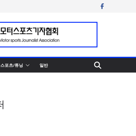
스포츠/튜닝
일반
퍼