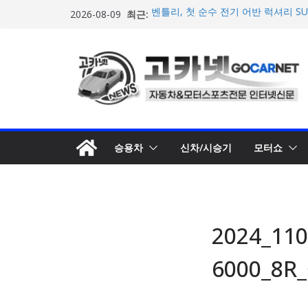
콘
최근:
벤틀리, 첫 순수 전기 어반 럭셔리 S
2026-08-09
텐
엔진’ 공개
벤틀리서울, 광주 신세계백화점에서 
츠
오픈
로
BMW 레이디스 챔피언십 2026, 다
격 대회 준비 돌입
건
현대차·기아, ‘2026 레드닷 어워드’
너
수상
뛰
[신차] BMW, 8월 온라인 한정 에디션
온라인’ 판매 개시
기
승용차
신차/시승기
모터쇼
2024_1
6000_8