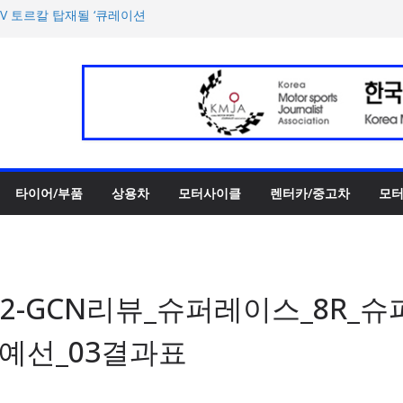
UV 토르칼 탑재될 ‘큐레이션
호남지역 최초 브랜드 팝업
양한 티켓 패키지 선보이며 본
에서 최우수상 2개·본상 15개
 3종 출시… 11일 ‘BMW 샵
타이어/부품
상용차
모터사이클
렌터카/중고차
모터
102-GCN리뷰_슈퍼레이스_8R_슈
R_예선_03결과표