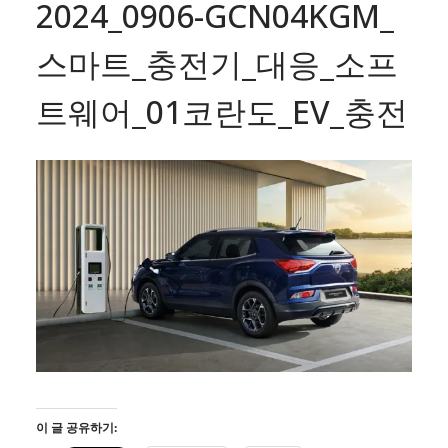
2024_0906-GCN04KGM_
스마트_충전기_대응_소프
트웨어_01코란도_EV_충전
이 글 공유하기: