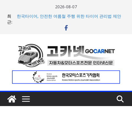
콘
2026-08-07
텐
최
한국타이어, 안전한 여름철 주행 위한 타이어 관리법 제안
츠
근:
포뮬러 E, 시즌13 일정 변경 및 모나코 ePrix와 2031년까지
장기 계약 연장 발표
로
[신차] 아우디, 100km당 12.8kWh의 전비 달성한 컴팩트 순
건
수 전기차 ‘A2 e-트론’ 공개
너
현대차, 8세대 완전변경 ‘디 올 뉴 아반떼’ 주요 사양 및 가격
공개… 본격 계약 개시
뛰
2026년 7월 국내 수입 승용차 신규 등록 전년 대비 14.3%
기
증가