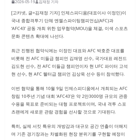
2026-05-19
김재정 기자
[고카넷, 글=김재정 기자] 인제스피디움(대표이사 이정민)이
국내 종합격투기 단체 엔젤스파이팅챔피언십(AFC)과
‘AFC43’ 공동 개최 위한 업무협약(MOU)을 체결, 이색 스포츠
문화 콘텐츠 확대에 나선다.
최근 진행된 협약식에는 이정민 대표와 AFC 박호준 대표를
비롯해 전 AFC 미들급 챔피언 김재영 선수, 국가대표 레전드
김도현 선수, 전 AFC 미들급 챔피언이자 현 UFC 파이터 고석
현 선수, 현 AFC 웰터급 챔피언 김상욱 선수 등이 참석했다.
이번 협약을 통해 10월 9일 인제스피디움에서 개최되는 AFC
창립 10주년 기념 대회 ‘AFC43’은 약 2만3000명 규모의 관중
수용을 목표로 준비되는 대형 프로젝트이며, 국내 격투 스포
츠팬에게 새로운 관람 경험을 선사할 것으로 기대된다.
특히, 실제 서킷 특유의 개방감과 대규모 공간 연출이 더해지
며 기존 경기장과는 차별화된 현장 분위기를 구현할 예정이