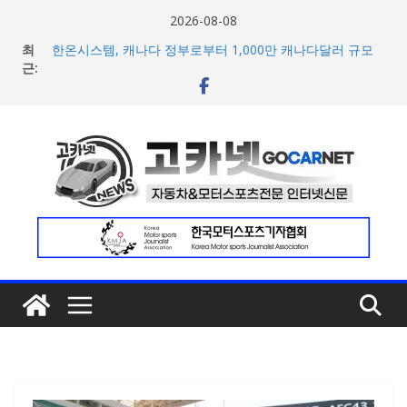
콘
2026-08-08
텐
최
한온시스템, 캐나다 정부로부터 1,000만 캐나다달러 규모
츠
근:
지원 확보
넥센타이어 주최 ‘2026 스피드웨이 모터 페스티벌’ 3R 나이
로
트 페스티벌 8일 용인 개최
건
아우디, 405일 만에 완성한 초고성능 슈퍼카 ‘누볼라리’ 제
너
작 비하인드 영상 공개
벤틀리, 첫 순수 전기 어반 럭셔리 SUV 토르칼 탑재될 ‘큐레
뛰
이션 엔진’ 공개
기
마일레, 코너링 쏠림·하체 소음 잡는 ‘스테빌라이저 링크’ 정
비 솔루션 제안