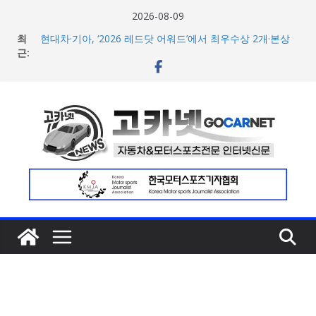
콘
2026-08-09
텐
최
현대차·기아, ‘2026 레드닷 어워드’에서 최우수상 2개·본상
츠
근:
15개 수상
[신차] BMW, 8월 온라인 한정 에디션 3종 출시… 11일
로
‘BMW 샵 온라인’ 판매 개시
건
벤틀리, 첫 순수 전기 어반 럭셔리 SUV 토르칼 탑재될 ‘큐레
너
이션 엔진’ 공개
벤틀리서울, 광주 신세계백화점에서 호남지역 최초 브랜드
뛰
팝업 오픈
기
BMW 레이디스 챔피언십 2026, 다양한 티켓 패키지 선보이
며 본격 대회 준비 돌입