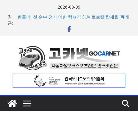
콘
2026-08-09
텐
최
벤틀리, 첫 순수 전기 어반 럭셔리 SUV 토르칼 탑재될 ‘큐레
츠
근:
이션 엔진’ 공개
벤틀리서울, 광주 신세계백화점에서 호남지역 최초 브랜드
로
팝업 오픈
건
BMW 레이디스 챔피언십 2026, 다양한 티켓 패키지 선보이
너
며 본격 대회 준비 돌입
현대차·기아, ‘2026 레드닷 어워드’에서 최우수상 2개·본상
뛰
15개 수상
기
[신차] BMW, 8월 온라인 한정 에디션 3종 출시… 11일
‘BMW 샵 온라인’ 판매 개시