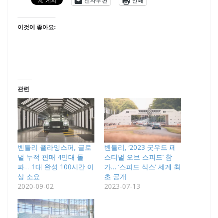
전자우편
인쇄
이것이 좋아요:
관련
벤틀리 플라잉스퍼, 글로
벤틀리, ‘2023 굿우드 페
벌 누적 판매 4만대 돌
스티벌 오브 스피드’ 참
파… 1대 완성 100시간 이
가… ‘스피드 식스’ 세계 최
상 소요
초 공개
2020-09-02
2023-07-13