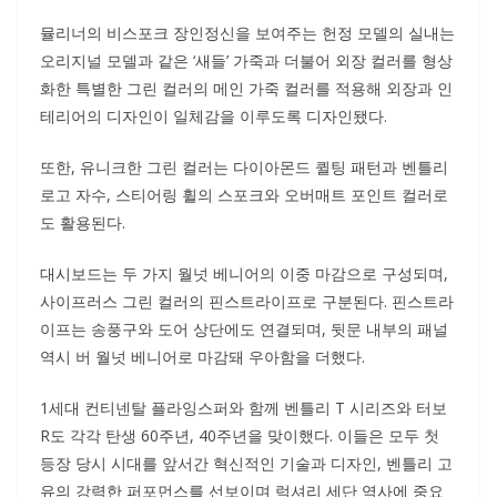
뮬리너의 비스포크 장인정신을 보여주는 헌정 모델의 실내는
오리지널 모델과 같은 ‘새들’ 가죽과 더불어 외장 컬러를 형상
화한 특별한 그린 컬러의 메인 가죽 컬러를 적용해 외장과 인
테리어의 디자인이 일체감을 이루도록 디자인됐다.
또한, 유니크한 그린 컬러는 다이아몬드 퀼팅 패턴과 벤틀리
로고 자수, 스티어링 휠의 스포크와 오버매트 포인트 컬러로
도 활용된다.
대시보드는 두 가지 월넛 베니어의 이중 마감으로 구성되며,
사이프러스 그린 컬러의 핀스트라이프로 구분된다. 핀스트라
이프는 송풍구와 도어 상단에도 연결되며, 뒷문 내부의 패널
역시 버 월넛 베니어로 마감돼 우아함을 더했다.
1세대 컨티넨탈 플라잉스퍼와 함께 벤틀리 T 시리즈와 터보
R도 각각 탄생 60주년, 40주년을 맞이했다. 이들은 모두 첫
등장 당시 시대를 앞서간 혁신적인 기술과 디자인, 벤틀리 고
유의 강력한 퍼포먼스를 선보이며 럭셔리 세단 역사에 중요