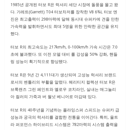
1985년 공개된 터보 R은 럭셔리 세단 시장에 돌풍을 몰고 왔
다. 가레트(Garrett) T04 터보차저를 장착한 V8 6¾L 터보 엔
진은 최고출력이 298마력에 달해 동시대 슈퍼카에 견줄 만한
가속력을 발휘하면서도 최대 5명을 위한 안락한 공간을 유지
했다.
터보 R의 최고속도는 217km/h, 0-100km/h 가속 시간은 7.0
초에 불과했다. 또 이전 모델 대비 롤 강성을 50% 강화, 핸들
링 성능이 획기적으로 향상됐다.
터보 R은 9년 간 4,111대가 생산되며 고성능 럭셔리 브랜드
로서의 벤틀리의 부활을 알렸다. 헤리티지 컬렉션 터보 R은
브룩랜즈 그린 페인트와 옐로우 코치라인, 실내는 매그놀리
아 컬러의 가죽과 버 월넛 베니어로 마감돼 있다.
터보 R의 40주년을 기념하는 플라잉스퍼 스피드는 슈퍼카 급
성능과 궁극의 럭셔리를 결합한 전통을 이어간다. 특히, 울트
라 퍼포먼스 하이브리드 시스템은 782마력의 시스템 출력을