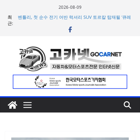
콘
2026-08-09
텐
[신차] BMW, 8월 온라인 한정 에디션 3종 출시… 11일
최
‘BMW 샵 온라인’ 판매 개시
츠
근:
벤틀리, 첫 순수 전기 어반 럭셔리 SUV 토르칼 탑재될 ‘큐레
로
이션 엔진’ 공개
벤틀리서울, 광주 신세계백화점에서 호남지역 최초 브랜드
건
팝업 오픈
너
BMW 레이디스 챔피언십 2026, 다양한 티켓 패키지 선보이
뛰
며 본격 대회 준비 돌입
현대차·기아, ‘2026 레드닷 어워드’에서 최우수상 2개·본상
기
15개 수상