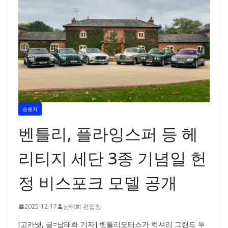
승용차
벤틀리, 플라잉스퍼 등 헤
리티지 세단 3종 기념일 헌
정 비스포크 모델 공개
2025-12-17
남태화 편집장
[고카넷, 글=남태화 기자] 벤틀리모터스가 럭셔리 그랜드 투