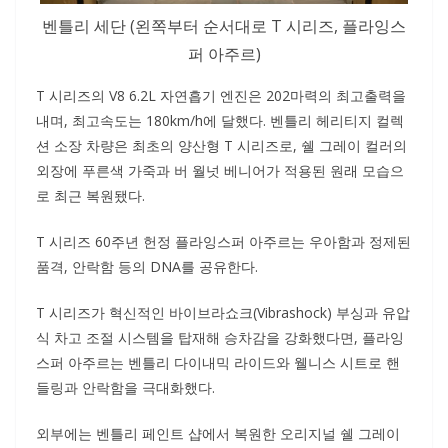
벤틀리 세단 (왼쪽부터 순서대로 T 시리즈, 플라잉스
퍼 아주르)
T 시리즈의 V8 6.2L 자연흡기 엔진은 202마력의 최고출력을
내며, 최고속도는 180km/h에 달했다. 벤틀리 헤리티지 컬렉
션 소장 차량은 최초의 양산형 T 시리즈로, 쉘 그레이 컬러의
외장에 푸른색 가죽과 버 월넛 베니어가 적용된 원래 모습으
로 최근 복원됐다.
T 시리즈 60주년 헌정 플라잉스퍼 아주르는 우아함과 정제된
품격, 안락함 등의 DNA를 공유한다.
T 시리즈가 혁신적인 바이브라쇼크(Vibrashock) 부싱과 유압
식 차고 조절 시스템을 탑재해 승차감을 강화했다면, 플라잉
스퍼 아주르는 벤틀리 다이내믹 라이드와 웰니스 시트로 핸
들링과 안락함을 극대화했다.
외부에는 벤틀리 페인트 샵에서 복원한 오리지널 쉘 그레이