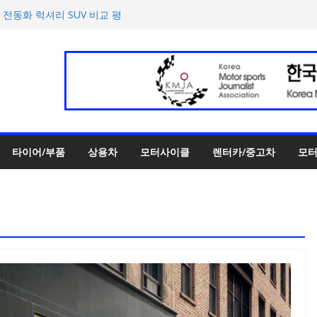
한 타이어 관리법 제안
 전동화 럭셔리 SUV 비교 평
티 어린이 그림 공모전’ 개최
반떼’ 주요 사양 및 가격 공
록 전년 대비 14.3% 증가
타이어/부품
상용차
모터사이클
렌터카/중고차
모터