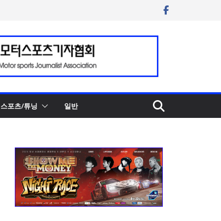
스포츠/튜닝
일반