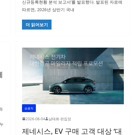
신규등록현황 분석 보고서’를 발표했다. 발표된 자료에
따르면, 2026년 상반기 국내
더 읽어보기
께
와
승용차
2026-08-04
남태화 편집장
미누
제네시스, EV 구매 고객 대상 ‘대