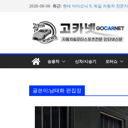
한국타이어, 안전한 여름철 주행 위
콘
최근:
2026-08-06
현대 아이오닉 9, 독일 자동차 전문지
텐
가서 우수성 입증
혼다코리아, ‘제3회 마이 드림 모빌리
츠
및 공모작 접수
로
현대차, 8세대 완전변경 ‘디 올 뉴 아
개… 본격 계약 개시
건
2026년 7월 국내 수입 승용차 신규 등
너
뛰
기
승용차
신차/시승기
모터쇼
글쓴이:
남태화 편집장