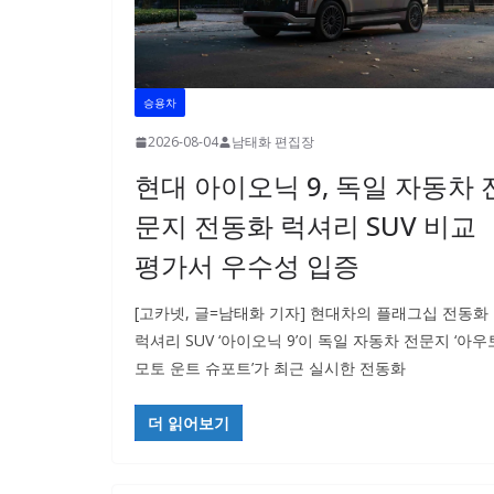
승용차
2026-08-04
남태화 편집장
현대 아이오닉 9, 독일 자동차 
문지 전동화 럭셔리 SUV 비교
평가서 우수성 입증
[고카넷, 글=남태화 기자] 현대차의 플래그십 전동화
럭셔리 SUV ‘아이오닉 9’이 독일 자동차 전문지 ‘아우
모토 운트 슈포트’가 최근 실시한 전동화
더 읽어보기