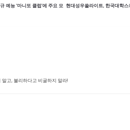
규 예능 ‘마니또 클럽’에 주요 모
현대성우쏠라이트, 한국대학스키
말고, 불리하다고 비굴하지 말라!