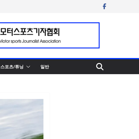
스포츠/튜닝
일반