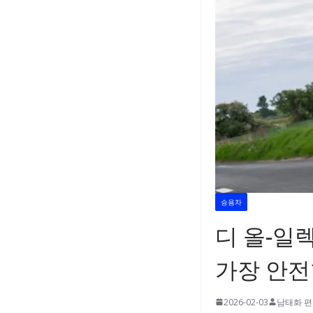
승용차
디 올-일렉
가장 안전
2026-02-03
남태화 