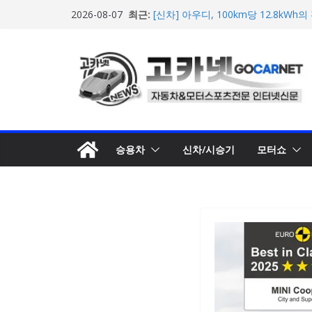
포뮬러 E, 시즌13 일정 변경 및 모나코
콘
최근:
2026-08-07
계약 연장 발표
텐
[신차] 아우디, 100km당 12.8kW
기차 ‘A2 e-트론’ 공개
츠
현대차, 8세대 완전변경 ‘디 올 뉴 아
로
개… 본격 계약 개시
2026년 7월 국내 수입 승용차 신규 등
건
한국타이어, 안전한 여름철 주행 위
너
뛰
기
승용차
신차/시승기
모터쇼