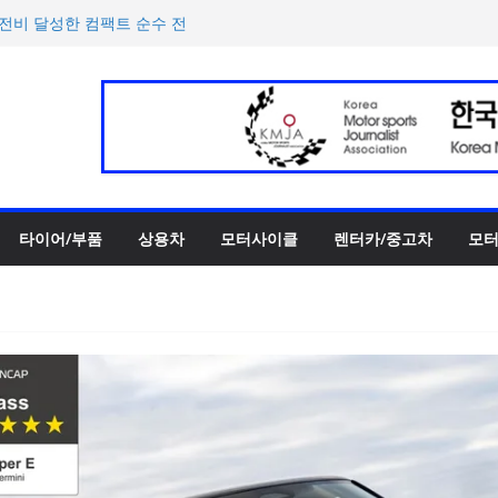
 ePrix와 2031년까지 장기
h의 전비 달성한 컴팩트 순수 전
반떼’ 주요 사양 및 가격 공
록 전년 대비 14.3% 증가
한 타이어 관리법 제안
타이어/부품
상용차
모터사이클
렌터카/중고차
모터