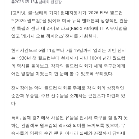
2026-05-13
남태화 편집장
[고카넷, 글=남태화 기자] 현대자동차가 ‘2026 FIFA 월드컵
™(2026 월드컵)’을 맞이해 미국 뉴욕 맨해튼의 상징적인 건물
인 록펠러 센터 내 라디오 파크(Radio Park)에 FIFA 뮤지엄을
열고 ‘레거시 오브 챔피언즈’ 전시를 개최한다.
현지시간으로 6월 11일부터 7월 19일까지 열리는 이번 전시
는 1930년 첫 월드컵부터 현재까지 지난 100여 년간 월드컵
의 역사를 돌아보고, 각각의 월드컵 대회가 세계 축구팬에게
어떤 영향을 미쳤는지 한 눈에 볼 수 있도록 꾸려졌다.
전시장에는 역대 월드컵 대회를 주제로 각 대회의 상징적인
순간과 우승팀, 주요 선수들을 소개하는 콘텐츠가 마련돼 있
다.
특히, 실제 경기에서 사용된 유물을 전시해 축구를 잘 알지 못
하는 관람객도 월드컵의 역사와 의미를 느끼도록 했으며, 우
승자들의 영광의 순간 뿐 만 아니라 실패와 좌절까지 담아내