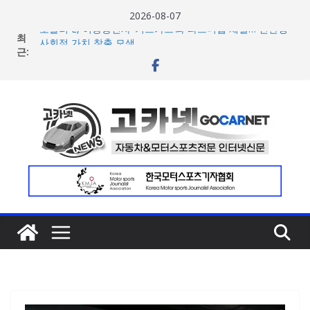
콘
2026-08-07
텐
최
포뮬러 E, 이동통신사 ‘기프가프’와 파트너십 체결… 친환경·
츠
근:
사회적 가치 창출 모색
람보르기니, 이탈리아 우주비행사 네스폴리와 ‘미우라 SV’
로
조우 담은 브랜드 필름 공개
건
현대차, 8세대 완전변경 ‘디 올 뉴 아반떼’ 주요 사양 및 가격
너
공개… 본격 계약 개시
아우디, 405일 만에 완성한 초고성능 슈퍼카 ‘누볼라리’ 제
뛰
작 비하인드 영상 공개
기
[신차] 가주 레이싱, 주행 성능 강화한 ‘GR86’ 부분변경 모델
공개… 일본서 28일 계약 개시