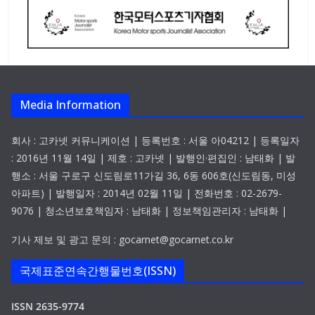
Media Information
회사 : 고카넷 커뮤니케이션 | 등록번호 : 서울 아04212 | 등록일자
: 2016년 11월 14일 | 제호 : 고카넷 | 발행인·편집인 : 남태화 | 발
행소 : 서울 구로구 신도림로11가길 36, 6동 606호(신도림동, 미성
아파트) | 발행일자 : 2014년 02월 11일 | 전화번호 : 02-2679-
9076 | 청소년보호책임자 : 남태화 | 정보책임관리자 : 남태화 |
기사 제보 및 광고 문의 : gocarnet@gocarnet.co.kr
국제표준연속간행물번호(ISSN)
ISSN 2635-9774