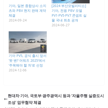
기아, 일본 종합상사 소지
[2024 부산모빌리티쇼]
츠와 PBV 현지 판매 계약
기아, 전용 PBV 모델
체결
PV1·PV5·PV7 콘셉트 실
2024-09-24
물 국내 최초 공개
2024-06-27
기아 PV5, 공식 출시 앞서
‘왓 밴? 어워즈 2025’에서
‘주목해야 할 차’로 선정
2024-12-06
현대차·기아, 국토부·광주광역시 등과 ‘자율주행 실증도시
조성’ 업무협약 체결