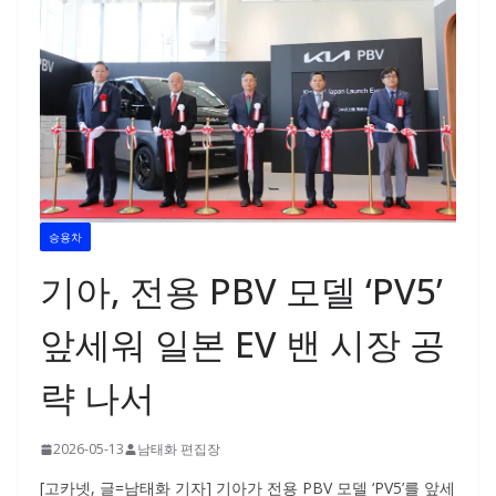
승용차
기아, 전용 PBV 모델 ‘PV5’
앞세워 일본 EV 밴 시장 공
략 나서
2026-05-13
남태화 편집장
[고카넷, 글=남태화 기자] 기아가 전용 PBV 모델 ‘PV5’를 앞세