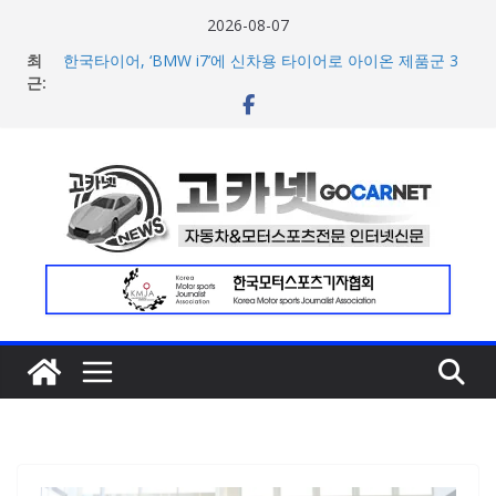
콘
2026-08-07
[신차] 가주 레이싱, 주행 성능 강화한 ‘GR86’ 부분변경 모델
텐
최
공개… 일본서 28일 계약 개시
츠
근:
한국타이어, ‘BMW i7’에 신차용 타이어로 아이온 제품군 3
로
종 공급
애스턴마틴, 1960~70년대 클래식 컬러 재해석한 ‘헤리티지
건
에디션 컬렉선’ 5종 공개
너
현대차 8세대 아반떼, 계약 개시 첫 날 1만대 돌파… 인스퍼
레이션 트림 52% 차지
뛰
아우디, 405일 만에 완성한 초고성능 슈퍼카 ‘누볼라리’ 제
기
작 비하인드 영상 공개