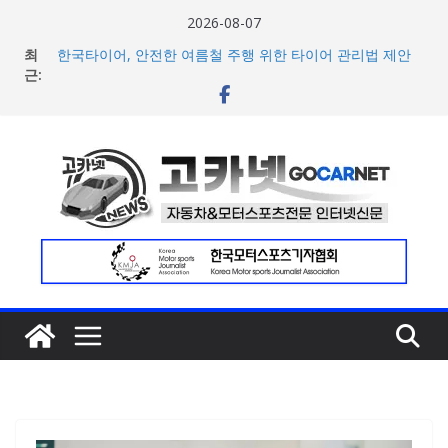
콘
2026-08-07
텐
최
한국타이어, 안전한 여름철 주행 위한 타이어 관리법 제안
츠
근:
포뮬러 E, 시즌13 일정 변경 및 모나코 ePrix와 2031년까지
장기 계약 연장 발표
로
[신차] 아우디, 100km당 12.8kWh의 전비 달성한 컴팩트 순
건
수 전기차 ‘A2 e-트론’ 공개
너
현대차, 8세대 완전변경 ‘디 올 뉴 아반떼’ 주요 사양 및 가격
공개… 본격 계약 개시
뛰
2026년 7월 국내 수입 승용차 신규 등록 전년 대비 14.3%
기
증가