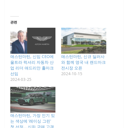
관련
애스턴마틴, 신임 CEO에
애스턴마틴, 신규 딜러사
울트라 럭셔리 자동차 산
와 함께 영국 내 랜드마크
업 리더 애드리안 홀마크
전시장 오픈
선임
2024-10-15
2024-03-25
애스턴마틴, 가장 인기 있
는 색상에 ‘레이싱 그린’
첫 선정… 신차 구매 고객