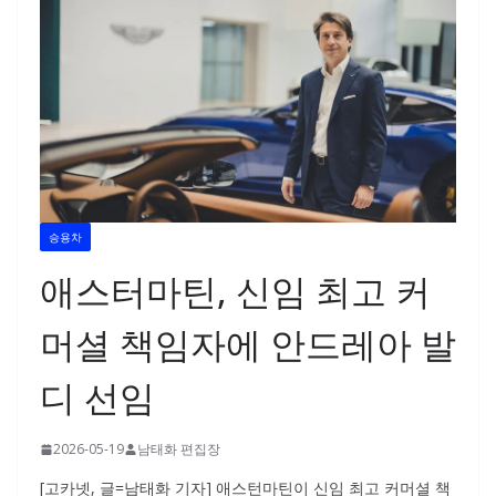
승용차
애스터마틴, 신임 최고 커
머셜 책임자에 안드레아 발
디 선임
2026-05-19
남태화 편집장
[고카넷, 글=남태화 기자] 애스턴마틴이 신임 최고 커머셜 책