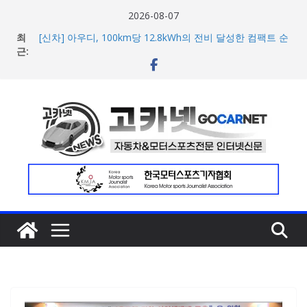
콘
2026-08-07
텐
최
[신차] 아우디, 100km당 12.8kWh의 전비 달성한 컴팩트 순
츠
근:
수 전기차 ‘A2 e-트론’ 공개
현대차, 8세대 완전변경 ‘디 올 뉴 아반떼’ 주요 사양 및 가격
로
공개… 본격 계약 개시
건
2026년 7월 국내 수입 승용차 신규 등록 전년 대비 14.3%
너
증가
한국타이어, 안전한 여름철 주행 위한 타이어 관리법 제안
뛰
포뮬러 E, 시즌13 일정 변경 및 모나코 ePrix와 2031년까지
기
장기 계약 연장 발표