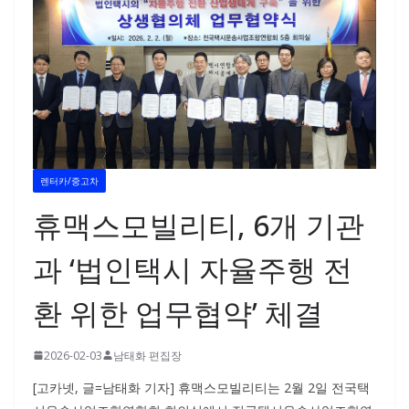
렌터카/중고차
휴맥스모빌리티, 6개 기관
과 ‘법인택시 자율주행 전
환 위한 업무협약’ 체결
2026-02-03
남태화 편집장
[고카넷, 글=남태화 기자] 휴맥스모빌리티는 2월 2일 전국택