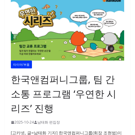
타이어/부품
한국앤컴퍼니그룹, 팀 간
소통 프로그램 ‘우연한 시
리즈’ 진행
2025-10-24
남태화 편집장
[고카넷, 글=남태화 기자] 한국앤컴퍼니그룹(회장 조현범)이