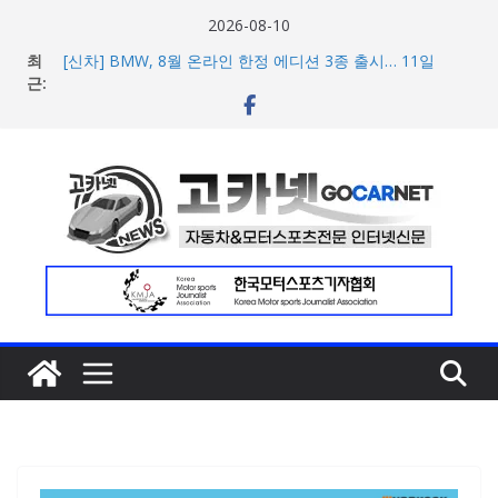
콘
2026-08-10
텐
최
[신차] BMW, 8월 온라인 한정 에디션 3종 출시… 11일
츠
근:
‘BMW 샵 온라인’ 판매 개시
벤틀리, 첫 순수 전기 어반 럭셔리 SUV 토르칼 탑재될 ‘큐레
로
이션 엔진’ 공개
건
벤틀리서울, 광주 신세계백화점에서 호남지역 최초 브랜드
너
팝업 오픈
BMW 레이디스 챔피언십 2026, 다양한 티켓 패키지 선보이
뛰
며 본격 대회 준비 돌입
기
현대차·기아, ‘2026 레드닷 어워드’에서 최우수상 2개·본상
15개 수상