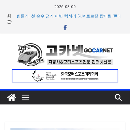
콘
2026-08-09
텐
최
벤틀리, 첫 순수 전기 어반 럭셔리 SUV 토르칼 탑재될 ‘큐레
츠
근:
이션 엔진’ 공개
벤틀리서울, 광주 신세계백화점에서 호남지역 최초 브랜드
로
팝업 오픈
건
BMW 레이디스 챔피언십 2026, 다양한 티켓 패키지 선보이
너
며 본격 대회 준비 돌입
현대차·기아, ‘2026 레드닷 어워드’에서 최우수상 2개·본상
뛰
15개 수상
기
[신차] BMW, 8월 온라인 한정 에디션 3종 출시… 11일
‘BMW 샵 온라인’ 판매 개시