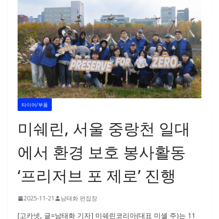
타이어/부품
미쉐린, 서울 중랑천 일대
에서 환경 보호 봉사활동
‘프리저브 포 제로’ 진행
2025-11-21
남태화 편집장
[고카넷, 글=남태화 기자] 미쉐린코리아(대표 미셸 주)는 11