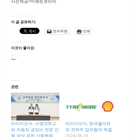
사진제공=미쉐린코리아
이 글 공유하기:
전자우편
인쇄
이것이 좋아요:
로
드
중...
관련
타이어모어, 서영대학교
타이어모어, 한국쉘석유
와 자동차 경정비 전문 인
와 전략적 업무협약 체결
력 양성 위한 산학협력
2024-08-23