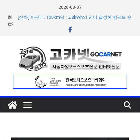
콘
2026-08-07
텐
최
[신차] 아우디, 100km당 12.8kWh의 전비 달성한 컴팩트 순
츠
근:
수 전기차 ‘A2 e-트론’ 공개
현대차, 8세대 완전변경 ‘디 올 뉴 아반떼’ 주요 사양 및 가격
로
공개… 본격 계약 개시
건
2026년 7월 국내 수입 승용차 신규 등록 전년 대비 14.3%
너
증가
한국타이어, 안전한 여름철 주행 위한 타이어 관리법 제안
뛰
포뮬러 E, 시즌13 일정 변경 및 모나코 ePrix와 2031년까지
기
장기 계약 연장 발표