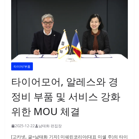
타이어/부품
타이어모어, 알레스와 경
정비 부품 및 서비스 강화
위한 MOU 체결
2025-12-22
남태화 편집장
[고카넷, 글=남태화 기자] 미쉐린코리아(대표 미셸 주)의 타이