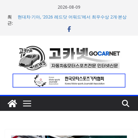
콘
2026-08-09
텐
최
현대차·기아, ‘2026 레드닷 어워드’에서 최우수상 2개·본상
츠
근:
15개 수상
[신차] BMW, 8월 온라인 한정 에디션 3종 출시… 11일
로
‘BMW 샵 온라인’ 판매 개시
건
벤틀리, 첫 순수 전기 어반 럭셔리 SUV 토르칼 탑재될 ‘큐레
너
이션 엔진’ 공개
벤틀리서울, 광주 신세계백화점에서 호남지역 최초 브랜드
뛰
팝업 오픈
기
BMW 레이디스 챔피언십 2026, 다양한 티켓 패키지 선보이
며 본격 대회 준비 돌입