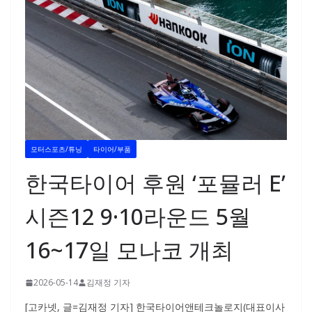
모터스포츠/튜닝
타이어/부품
한국타이어 후원 ‘포뮬러 E’
시즌12 9·10라운드 5월
16~17일 모나코 개최
2026-05-14
김재정 기자
[고카넷, 글=김재정 기자] 한국타이어앤테크놀로지(대표이사