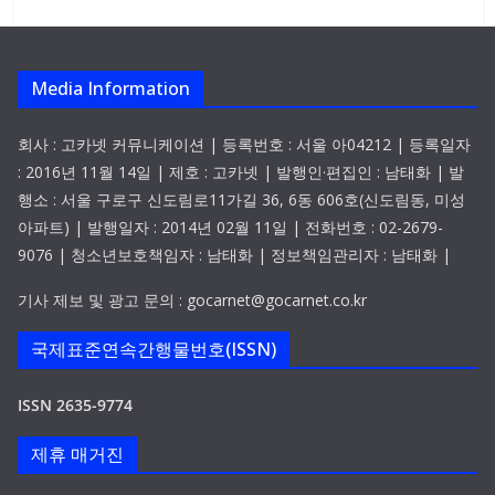
Media Information
회사 : 고카넷 커뮤니케이션 | 등록번호 : 서울 아04212 | 등록일자
: 2016년 11월 14일 | 제호 : 고카넷 | 발행인·편집인 : 남태화 | 발
행소 : 서울 구로구 신도림로11가길 36, 6동 606호(신도림동, 미성
아파트) | 발행일자 : 2014년 02월 11일 | 전화번호 : 02-2679-
9076 | 청소년보호책임자 : 남태화 | 정보책임관리자 : 남태화 |
기사 제보 및 광고 문의 : gocarnet@gocarnet.co.kr
국제표준연속간행물번호(ISSN)
ISSN 2635-9774
제휴 매거진