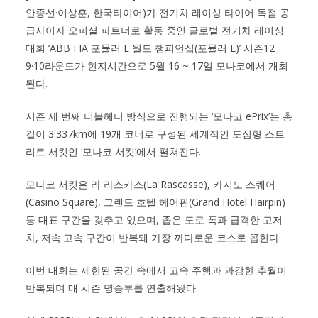
안종선·이상훈, 한국타이어)가 전기차 레이싱 타이어 독점 공
급사이자 오피셜 파트너로 활동 중인 글로벌 전기차 레이싱
대회 ‘ABB FIA 포뮬러 E 월드 챔피언십(포뮬러 E)’ 시즌12
9·10라운드가 현지시간으로 5월 16 ~ 17일 모나코에서 개최
된다.
시즌 세 번째 더블헤더 방식으로 진행되는 ‘모나코 ePrix’는 총
길이 3.337km에 19개 코너로 구성된 세계적인 도심형 스트
리트 서킷인 ‘모나코 서킷’에서 펼쳐진다.
모나코 서킷은 라 라스카스(La Rascasse), 카지노 스퀘어
(Casino Square), 그랜드 호텔 헤어핀(Grand Hotel Hairpin)
등 대표 구간을 갖추고 있으며, 좁은 도로 폭과 급격한 고저
차, 저속·고속 구간이 반복돼 가장 까다로운 코스로 꼽힌다.
이번 대회는 제한된 공간 속에서 고속 주행과 과감한 추월이
반복되며 매 시즌 명승부를 연출해왔다.