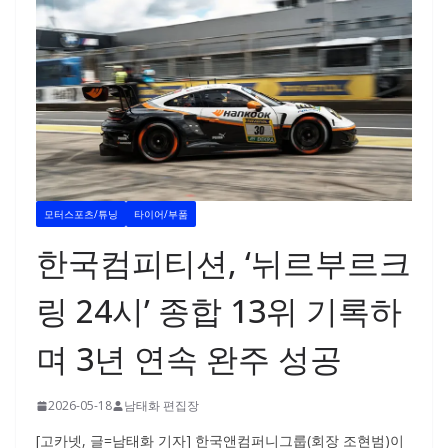
모터스포츠/튜닝
타이어/부품
한국컴피티션, ‘뉘르부르크
링 24시’ 종합 13위 기록하
며 3년 연속 완주 성공
2026-05-18
남태화 편집장
[고카넷, 글=남태화 기자] 한국앤컴퍼니그룹(회장 조현범)이