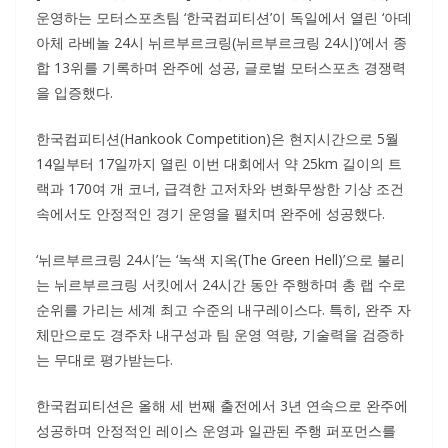
운영하는 모터스포츠팀 ‘한국컴피티션’이 독일에서 열린 ‘아데
아체 라베놀 24시 뉘르부르크링(뉘르부르크링 24시)’에서 종
합 13위를 기록하며 완주에 성공, 글로벌 모터스포츠 경쟁력
을 입증했다.
한국컴피티션(Hankook Competition)은 현지시간으로 5월
14일부터 17일까지 열린 이번 대회에서 약 25km 길이의 트
랙과 170여 개 코너, 급격한 고저차와 변화무쌍한 기상 조건
속에서도 안정적인 경기 운영을 펼치며 완주에 성공했다.
‘뉘르부르크링 24시’는 ‘녹색 지옥(The Green Hell)’으로 불리
는 뉘르부르크링 서킷에서 24시간 동안 주행하며 총 랩 수로
순위를 가리는 세계 최고 수준의 내구레이스다. 특히, 완주 자
체만으로도 경주차 내구성과 팀 운영 역량, 기술력을 검증하
는 무대로 평가받는다.
한국컴피티션은 올해 세 번째 출전에서 3년 연속으로 완주에
성공하며 안정적인 레이스 운영과 일관된 주행 퍼포먼스를