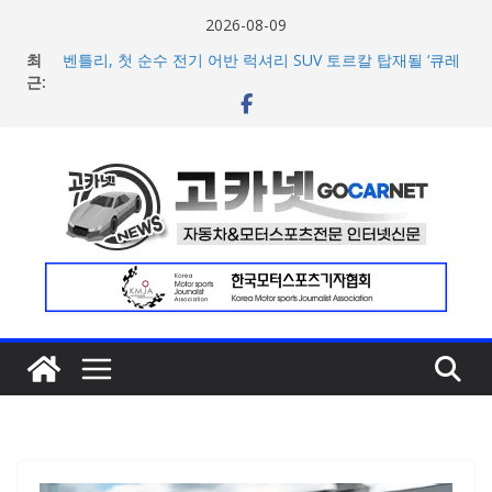
콘
2026-08-09
텐
최
벤틀리, 첫 순수 전기 어반 럭셔리 SUV 토르칼 탑재될 ‘큐레
츠
근:
이션 엔진’ 공개
벤틀리서울, 광주 신세계백화점에서 호남지역 최초 브랜드
로
팝업 오픈
건
BMW 레이디스 챔피언십 2026, 다양한 티켓 패키지 선보이
너
며 본격 대회 준비 돌입
현대차·기아, ‘2026 레드닷 어워드’에서 최우수상 2개·본상
뛰
15개 수상
기
[신차] BMW, 8월 온라인 한정 에디션 3종 출시… 11일
‘BMW 샵 온라인’ 판매 개시