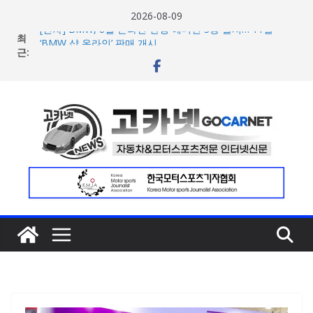
콘
2026-08-09
텐
[신차] BMW, 8월 온라인 한정 에디션 3종 출시… 11일
최
츠
‘BMW 샵 온라인’ 판매 개시
근:
벤틀리, 첫 순수 전기 어반 럭셔리 SUV 토르칼 탑재될 ‘큐레
로
이션 엔진’ 공개
건
벤틀리서울, 광주 신세계백화점에서 호남지역 최초 브랜드
너
팝업 오픈
BMW 레이디스 챔피언십 2026, 다양한 티켓 패키지 선보이
뛰
며 본격 대회 준비 돌입
기
현대차·기아, ‘2026 레드닷 어워드’에서 최우수상 2개·본상
15개 수상