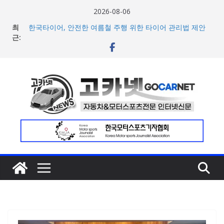
콘
2026-08-06
텐
최
한국타이어, 안전한 여름철 주행 위한 타이어 관리법 제안
츠
근:
포뮬러 E, 시즌13 일정 변경 및 모나코 ePrix와 2031년까지
장기 계약 연장 발표
로
[신차] 아우디, 100km당 12.8kWh의 전비 달성한 컴팩트 순
건
수 전기차 ‘A2 e-트론’ 공개
너
현대차, 8세대 완전변경 ‘디 올 뉴 아반떼’ 주요 사양 및 가격
공개… 본격 계약 개시
뛰
2026년 7월 국내 수입 승용차 신규 등록 전년 대비 14.3%
기
증가