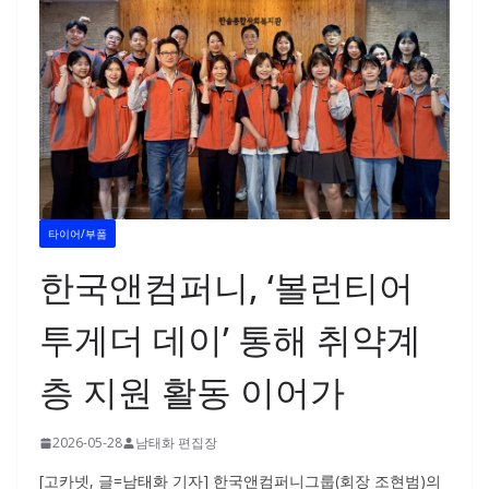
타이어/부품
한국앤컴퍼니, ‘볼런티어
투게더 데이’ 통해 취약계
층 지원 활동 이어가
2026-05-28
남태화 편집장
[고카넷, 글=남태화 기자] 한국앤컴퍼니그룹(회장 조현범)의