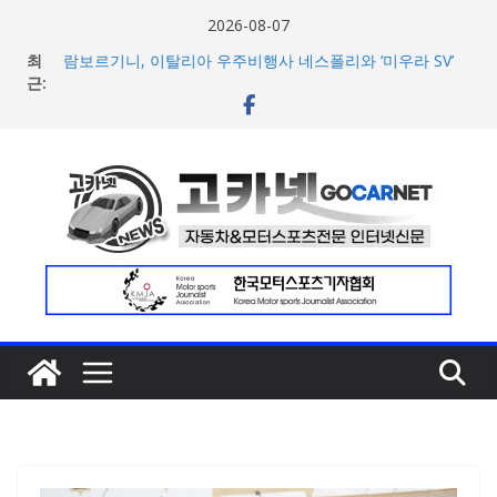
콘
2026-08-07
텐
최
람보르기니, 이탈리아 우주비행사 네스폴리와 ‘미우라 SV’
츠
근:
조우 담은 브랜드 필름 공개
현대차, 8세대 완전변경 ‘디 올 뉴 아반떼’ 주요 사양 및 가격
로
공개… 본격 계약 개시
건
아우디, 405일 만에 완성한 초고성능 슈퍼카 ‘누볼라리’ 제
너
작 비하인드 영상 공개
[신차] 가주 레이싱, 주행 성능 강화한 ‘GR86’ 부분변경 모델
뛰
공개… 일본서 28일 계약 개시
기
포뮬러 E, 이동통신사 ‘기프가프’와 파트너십 체결… 친환경·
사회적 가치 창출 모색