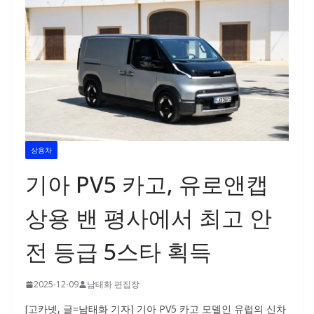
상용차
기아 PV5 카고, 유로앤캡
상용 밴 평사에서 최고 안
전 등급 5스타 획득
2025-12-09
남태화 편집장
[고카넷, 글=남태화 기자] 기아 PV5 카고 모델인 유럽의 신차