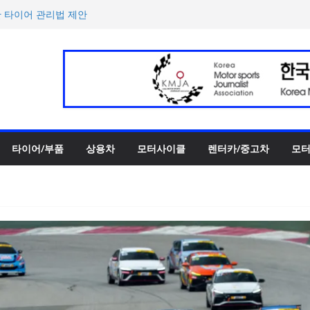
한 타이어 관리법 제안
 ePrix와 2031년까지 장기
h의 전비 달성한 컴팩트 순수 전
반떼’ 주요 사양 및 가격 공
록 전년 대비 14.3% 증가
타이어/부품
상용차
모터사이클
렌터카/중고차
모터