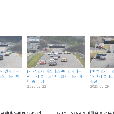
2R] 인제내구
[2025 인제 마스터즈 4R] 인제내구
[2025 인제 
 출전… 드라이
4R, 5개 클래스 18대 참가… 드라이
1R, 4개 클래
버 총 38명
출전
2025-08-22
2025-03-29
르세데스-벤츠 G 450 d
[2025 LSTA 4R] 이창우·이정