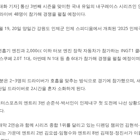
남태화 기자] 통산 3번째 시즌을 맞이한 국내 유일의 내구레이스 시리즈인
드라이버 48명이 참가해 경쟁을 펼칠 예정이다.
월 19, 20일 양일간 강원도 인제군 인제 스피디움에서 개최된 ‘2025 
 자연흡기 엔진과 2,000cc 이하 터보 엔진 장착 자동차가 참가하는 INGT
네시스쿠페 2.0T 1대, 아반떼 N 1대 등 총 6대가 참가해 경쟁을 펼칠 예정
분은 2~3명의 드라이버가 호흡을 맞추는 방식으로 경기에 참가했으며, 
단일 드라이버로 2시간을 혼자 소화하게 된다.
모터스포츠의 엔트리 3번 손준석-박서인이 인제내구 첫 도전에 나선 상황
다.
 개막 2연승과 함께 시리즈 종합 1위를 달리고 있는 디펜딩 챔피언 김현석
있는 가운데 엔트리 2번 김요셉-임형수와 엔트리 8번 김재정-정진서가 