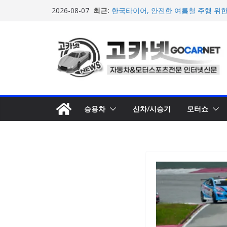
콘
최근:
한국타이어, 안전한 여름철 주행 위
2026-08-07
텐
포뮬러 E, 시즌13 일정 변경 및 모나코
계약 연장 발표
츠
[신차] 아우디, 100km당 12.8kW
로
기차 ‘A2 e-트론’ 공개
현대차, 8세대 완전변경 ‘디 올 뉴 아
건
개… 본격 계약 개시
너
2026년 7월 국내 수입 승용차 신규 등
뛰
기
승용차
신차/시승기
모터쇼