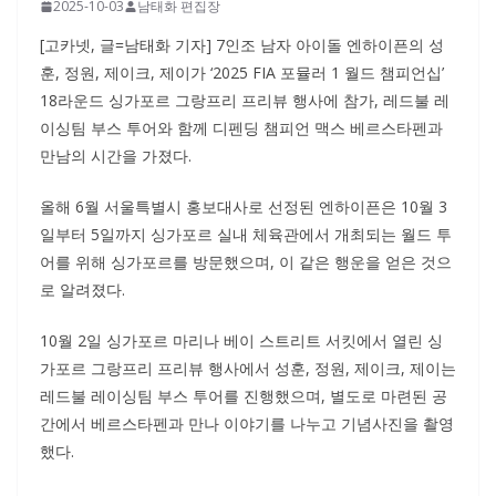
2025-10-03
남태화 편집장
[고카넷, 글=남태화 기자] 7인조 남자 아이돌 엔하이픈의 성
훈, 정원, 제이크, 제이가 ‘2025 FIA 포뮬러 1 월드 챔피언십’
18라운드 싱가포르 그랑프리 프리뷰 행사에 참가, 레드불 레
이싱팀 부스 투어와 함께 디펜딩 챔피언 맥스 베르스타펜과
만남의 시간을 가졌다.
올해 6월 서울특별시 홍보대사로 선정된 엔하이픈은 10월 3
일부터 5일까지 싱가포르 실내 체육관에서 개최되는 월드 투
어를 위해 싱가포르를 방문했으며, 이 같은 행운을 얻은 것으
로 알려졌다.
10월 2일 싱가포르 마리나 베이 스트리트 서킷에서 열린 싱
가포르 그랑프리 프리뷰 행사에서 성훈, 정원, 제이크, 제이는
레드불 레이싱팀 부스 투어를 진행했으며, 별도로 마련된 공
간에서 베르스타펜과 만나 이야기를 나누고 기념사진을 촬영
했다.