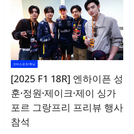
모터스포츠/튜닝
[2025 F1 18R] 엔하이픈 성
훈·정원·제이크·제이 싱가
포르 그랑프리 프리뷰 행사
참석