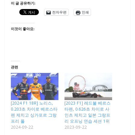
이 글 공유하기:
전자우편
인쇄
이것이 좋아요:
관련
[2024 F1 18R] 노리스,
[2023 F1] 레드불 베르스
0.203초 차이로 베르스타
타펜, 0.626초 차이로 사
펜 제치고 싱가포르 그랑
인츠 제치고 일본 그랑프
프리 폴
리 오프닝 연습 세션 1위
2024-09-22
2023-09-22