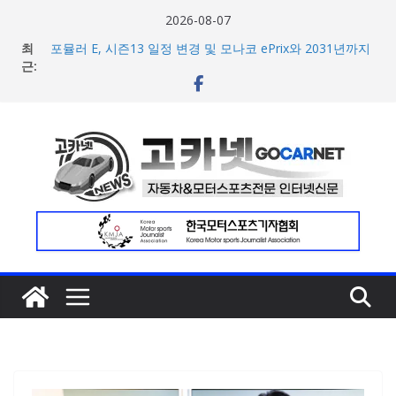
콘
2026-08-07
텐
한국타이어, 안전한 여름철 주행 위한 타이어 관리법 제안
최
츠
포뮬러 E, 시즌13 일정 변경 및 모나코 ePrix와 2031년까지
근:
장기 계약 연장 발표
로
[신차] 아우디, 100km당 12.8kWh의 전비 달성한 컴팩트 순
건
수 전기차 ‘A2 e-트론’ 공개
현대차, 8세대 완전변경 ‘디 올 뉴 아반떼’ 주요 사양 및 가격
너
공개… 본격 계약 개시
뛰
2026년 7월 국내 수입 승용차 신규 등록 전년 대비 14.3%
기
증가