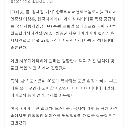
2025-12-01
김재정 기자
[고카넷, 글=김재정 기자] 한국타이어앤테크놀로지(대표이사
안종선·이상훈, 한국타이어)가 레이싱 타이어를 독점 공급하
는 국제자동차연맹(FIA) 주관 글로벌 모터스포츠 대회 ‘2025
월드랠리챔피언십(WRC)’ 최종전 사우디아라비아 랠리가 현
지시간으로 11월 29일 사우디아라비아 제다에서 성황리에
종료됐다.
이번 사우디아라비아 랠리는 광활한 사막과 거친 암석이 맞
물린 복합 노면 위에서 진행됐다.
특히, 낮 최고기온이 40도에 육박하는 고온 환경 속에서 부드
러운 모래 구간과 고마찰 자갈길이 이어지며 타이어 내열성,
내마모성 등이 경기 성패를 좌우했다.
한국타이어는 큰 일교차, 모래바람, 국지성 기후 등 극한 환경
속에서도 안정적인 레이스를 뒷받침하며 대회를 성공적으로
견인했다.