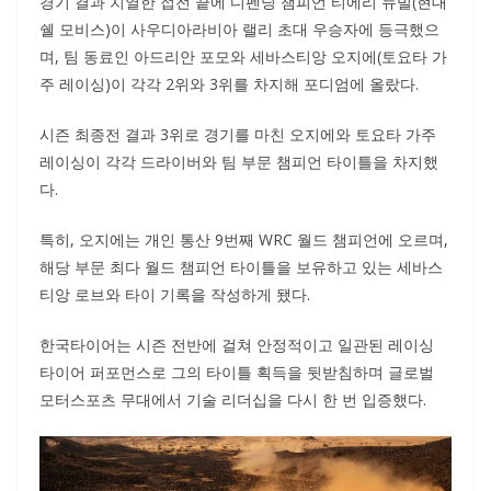
경기 결과 치열한 접전 끝에 디펜딩 챔피언 티에리 뉴빌(현대
쉘 모비스)이 사우디아라비아 랠리 초대 우승자에 등극했으
며, 팀 동료인 아드리안 포모와 세바스티앙 오지에(토요타 가
주 레이싱)이 각각 2위와 3위를 차지해 포디엄에 올랐다.
시즌 최종전 결과 3위로 경기를 마친 오지에와 토요타 가주
레이싱이 각각 드라이버와 팀 부문 챔피언 타이틀을 차지했
다.
특히, 오지에는 개인 통산 9번째 WRC 월드 챔피언에 오르며,
해당 부문 최다 월드 챔피언 타이틀을 보유하고 있는 세바스
티앙 로브와 타이 기록을 작성하게 됐다.
한국타이어는 시즌 전반에 걸쳐 안정적이고 일관된 레이싱
타이어 퍼포먼스로 그의 타이틀 획득을 뒷받침하며 글로벌
모터스포츠 무대에서 기술 리더십을 다시 한 번 입증했다.