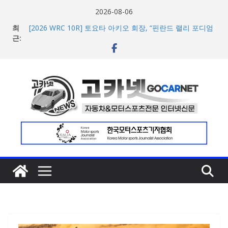
콘
2026-08-06
텐
최
[2026 WRC 10R] 토요타 아키오 회장, “핀란드 랠리 포디엄
츠
근:
싹쓸이는 미캐닉과 팀 전체의 헌신 덕분”
[2026 WRC 10R 팀 리뷰] 란치아 코르세 HF, 그리야진 랠리
로
2 부문 7위 기록하며 귀중한 데이터 확보
건
현대차, 8세대 완전변경 ‘디 올 뉴 아반떼’ 주요 사양 및 가격
너
공개… 본격 계약 개시
2026년 7월 국내 수입 승용차 신규 등록 전년 대비 14.3%
뛰
증가
기
한국타이어, 안전한 여름철 주행 위한 타이어 관리법 제안