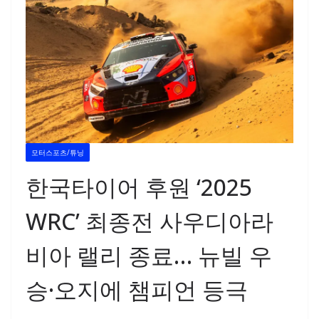
모터스포츠/튜닝
한국타이어 후원 ‘2025
WRC’ 최종전 사우디아라
비아 랠리 종료… 뉴빌 우
승·오지에 챔피언 등극