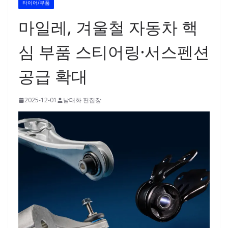
타이어/부품
마일레, 겨울철 자동차 핵
심 부품 스티어링·서스펜션
공급 확대
2025-12-01
남태화 편집장