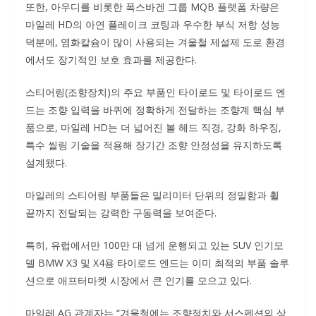
또한, 아우디를 비롯한 폭스바겐 그룹 MQB 플랫폼 차량은
마일레 HD의 아연 플레이크 코팅과 우수한 부식 저항 성능
덕분에, 염화칼슘이 많이 사용되는 겨울철 제설제 도로 환경
에서도 장기적인 보호 효과를 제공한다.
스티어링(조향장치)의 주요 부품인 타이로드 및 타이로드 엔
드는 조향 입력을 바퀴에 정확하게 전달하는 조향계 핵심 부
품으로, 마일레 HD는 더 넓어진 볼 헤드 직경, 강화 하우징,
특수 씰링 기술을 적용해 장기간 조향 안정성을 유지하도록
설계됐다.
마일레의 스티어링 부품들은 밀리미터 단위의 정밀함과 휠
끝까지 전달되는 강력한 구동력을 보여준다.
특히, 유럽에서만 100만 대 넘게 운행되고 있는 SUV 인기모
델 BMW X3 및 X4용 타이로드 엔드는 이미 최적의 부품 솔루
션으로 애프터마켓 시장에서 큰 인기를 모으고 있다.
마일레 AG 관계자는 “겨울철에는 조향정치와 서스펜션의 상