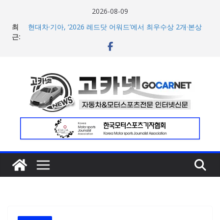
콘
2026-08-09
텐
BMW 레이디스 챔피언십 2026, 다양한 티켓 패키지 선보이
최
며 본격 대회 준비 돌입
츠
근:
현대차·기아, ‘2026 레드닷 어워드’에서 최우수상 2개·본상
로
15개 수상
[신차] BMW, 8월 온라인 한정 에디션 3종 출시… 11일
건
‘BMW 샵 온라인’ 판매 개시
너
벤틀리, 첫 순수 전기 어반 럭셔리 SUV 토르칼 탑재될 ‘큐레
뛰
이션 엔진’ 공개
벤틀리서울, 광주 신세계백화점에서 호남지역 최초 브랜드
기
팝업 오픈