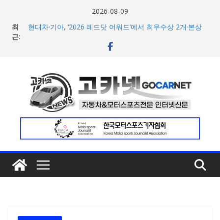
콘
2026-08-09
텐
최
현대차·기아, ‘2026 레드닷 어워드’에서 최우수상 2개·본상
츠
근:
15개 수상
[신차] BMW, 8월 온라인 한정 에디션 3종 출시… 11일
로
‘BMW 샵 온라인’ 판매 개시
건
벤틀리, 첫 순수 전기 어반 럭셔리 SUV 토르칼 탑재될 ‘큐레
너
이션 엔진’ 공개
벤틀리서울, 광주 신세계백화점에서 호남지역 최초 브랜드
뛰
팝업 오픈
기
BMW 레이디스 챔피언십 2026, 다양한 티켓 패키지 선보이
며 본격 대회 준비 돌입