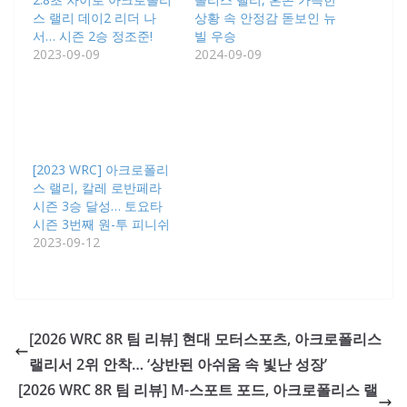
스 랠리 데이2 리더 나
상황 속 안정감 돋보인 뉴
서… 시즌 2승 정조준!
빌 우승
2023-09-09
2024-09-09
[2023 WRC] 아크로폴리
스 랠리, 칼레 로반페라
시즌 3승 달성… 토요타
시즌 3번째 원-투 피니쉬
2023-09-12
[2026 WRC 8R 팀 리뷰] 현대 모터스포츠, 아크로폴리스
랠리서 2위 안착… ‘상반된 아쉬움 속 빛난 성장’
[2026 WRC 8R 팀 리뷰] M-스포트 포드, 아크로폴리스 랠