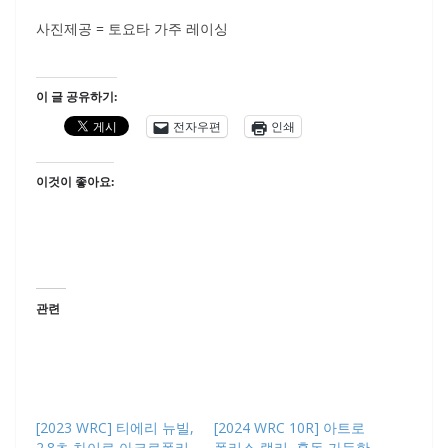
사진제공 = 토요타 가주 레이싱
이 글 공유하기:
전자우편
인쇄
이것이 좋아요:
관련
[2023 WRC] 티에리 뉴빌,
[2024 WRC 10R] 아트로
2.8초 차이로 아크로폴리
폴리스 랠리, 혼돈 가득한