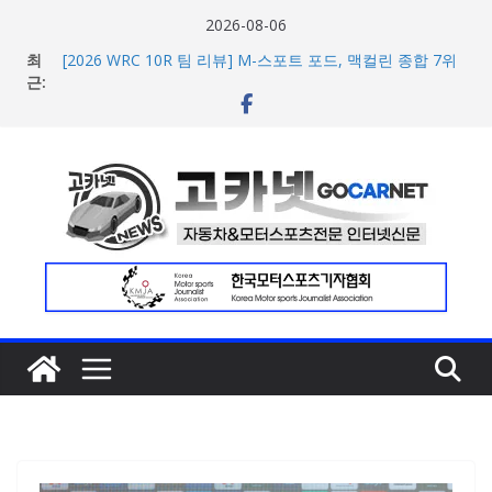
콘
2026-08-06
텐
최
[2026 WRC 10R 팀 리뷰] M-스포트 포드, 맥컬린 종합 7위
츠
근:
기록하며 가능성과 경험 동시 확보
[2026 WRC 10R 팀 리뷰] 현대팀, 금요일 악천후 속 고전 딛
로
고 반등 성공… 포모 4위·뉴빌 5위
건
현대차, 8세대 완전변경 ‘디 올 뉴 아반떼’ 주요 사양 및 가격
너
공개… 본격 계약 개시
2026년 7월 국내 수입 승용차 신규 등록 전년 대비 14.3%
뛰
증가
기
한국타이어, 안전한 여름철 주행 위한 타이어 관리법 제안