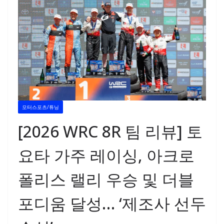
모터스포츠/튜닝
[2026 WRC 8R 팀 리뷰] 토
요타 가주 레이싱, 아크로
폴리스 랠리 우승 및 더블
포디움 달성… ‘제조사 선두