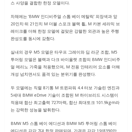
스 사양을 결합한 한정 모델이다.
차체에는 ‘BMW 인디비주얼 스톰 베이 메탈릭’ 외장색과 앞
20인치·뒤 21인치 M 더블 스포크 블랙 휠, M 카본 세라믹 브
레이크를 더해 한정 모델에 걸맞은 강렬한 외관과 높은 주행
완성도를 동시에 갖췄다.
실내의 경우 M5 모델은 타우프 그레이와 딥 라군 조합, M5
투어링 모델은 블랙과 다크 바이올렛 조합의 BMW 인디비주
얼 메리노 가죽을 적용했으며, M 전용 인테리어 요소를 더해
개성 넘치면서도 품격 있는 분위기를 완성했다.
두 모델에는 직렬 8기통 M 트윈파워 4.4 터보 가솔린 엔진과
5세대 BMW eDrive 기술이 조합된 M 하이브리드 시스템이
적용돼 합산 최고출력 727마력, 합산 최대토크 101.9kg·m라
는 강력한 성능을 발휘한다.
BMW M5 스톰 베이 에디션과 BMW M5 투어링 스톰 베이
에디션은 각각 7대 한정 판매되며, 가격은 각각 1억8390만