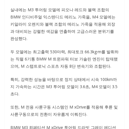
실내에는 M3 투어링 모델에 피오나 레드와 블랙 조합의
BMW 인디비주얼 익스텐디드 메리노 가죽을, M4 모델에는
키알라미 오렌지와 블랙 조합의 메리노 가죽을 적용해 외장
과 대비되는 강렬한 색감을 연출하며 고급스러운 분위기를
완성했다.
두 모델에는 최고출력 530마력, 최대토크 66.3kg·m를 발휘하
는 직렬 6기통 BMW M 트윈파워 터보 가솔린 엔진이 탑재됐
으며, M 스텝트로닉 스포츠 자동 8단 변속기와 조합된다.
특히, 강력한 성능을 바탕으로 정지 상태에서 시속 100km까
지 가속하는 시간은 M3 투어링 모델이 3.6초, M4 모델이 3.5
초다.
또한, M 전용 사륜구동 시스템인 M xDrive를 적용해 후륜 및
사륜구동으로의 전환이 자유롭게 이뤄진다.
BMW M3 컴페티션 M xDrive 투어링 드라빗 그레이 에디션