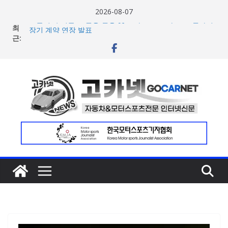
콘
2026-08-07
텐
최
포뮬러 E, 시즌13 일정 변경 및 모나코 ePrix와 2031년까지
츠
근:
장기 계약 연장 발표
[신차] 아우디, 100km당 12.8kWh의 전비 달성한 컴팩트 순
로
수 전기차 ‘A2 e-트론’ 공개
건
현대차, 8세대 완전변경 ‘디 올 뉴 아반떼’ 주요 사양 및 가격
너
공개… 본격 계약 개시
2026년 7월 국내 수입 승용차 신규 등록 전년 대비 14.3%
뛰
증가
기
한국타이어, 안전한 여름철 주행 위한 타이어 관리법 제안