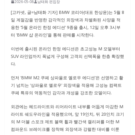
2026-05-08
남태화 편집장
[고카넷, 글=남태화 기자] BMW 코리아(대표 한상윤)는 5월 8
일 계절감을 반영한 감각적인 외장색과 차별화된 사양을 적
용한 ‘5월 온라인 한정 에디션’ 9종을 출시, 12일 오후 3시부
터 ‘BMW 샵 온라인’을 통해 판매를 시작한다.
이번에 출시된 온라인 한정 에디션은 초고성능 M 모델부터
SUV 라인업까지 폭넓게 구성해 고객의 선택폭을 한층 확장했
다.
먼저 ‘BMW M2 쿠페 상파울로 옐로우 에디션’은 선명하고 활
기 넘치는 ‘상파울로 옐로우’ 외장색을 적용해 고성능 컴팩트
쿠페 특유의 역동적인 감각과 개성을 강조한 모델이다.
외관에는 헤드라이트와 리어라이트 내부를 어둡게 마감한 M
라이트 쉐도우라인을 적용했으며, 앞 19인치, 뒤 20인치 크기
의 M 더블 스포크 제트 블랙 휠과 빨간색 캘리퍼를 더한 M
컴파운드 브레이크를 장착해 외장색과 강렬한 대비를 이룬