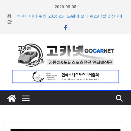
콘
2026-08-08
텐
최
넥센타이어 주최 ‘2026 스피드웨이 모터 페스티벌’ 3R 나이
츠
근:
트 페스티벌 8일 용인 개최
아우디, 405일 만에 완성한 초고성능 슈퍼카 ‘누볼라리’ 제
로
작 비하인드 영상 공개
건
벤틀리, 첫 순수 전기 어반 럭셔리 SUV 토르칼 탑재될 ‘큐레
너
이션 엔진’ 공개
마일레, 코너링 쏠림·하체 소음 잡는 ‘스테빌라이저 링크’ 정
뛰
비 솔루션 제안
기
한온시스템, 캐나다 정부로부터 1,000만 캐나다달러 규모
지원 확보