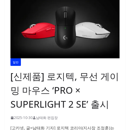
일반
[신제품] 로지텍, 무선 게이
밍 마우스 ‘PRO ×
SUPERLIGHT 2 SE’ 출시
2025-10-30
남태화 편집장
[고카넷, 글=남태화 기자] 로지텍 코리아(지사장 조정훈)는