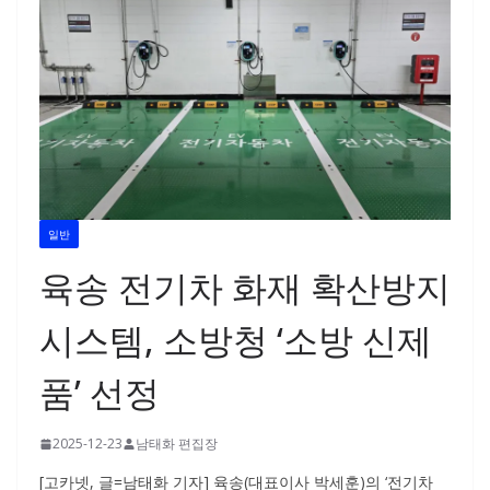
일반
육송 전기차 화재 확산방지
시스템, 소방청 ‘소방 신제
품’ 선정
2025-12-23
남태화 편집장
[고카넷, 글=남태화 기자] 육송(대표이사 박세훈)의 ‘전기차