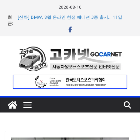
콘
2026-08-10
텐
최
[신차] BMW, 8월 온라인 한정 에디션 3종 출시… 11일
츠
근:
‘BMW 샵 온라인’ 판매 개시
벤틀리, 첫 순수 전기 어반 럭셔리 SUV 토르칼 탑재될 ‘큐레
로
이션 엔진’ 공개
건
벤틀리서울, 광주 신세계백화점에서 호남지역 최초 브랜드
너
팝업 오픈
BMW 레이디스 챔피언십 2026, 다양한 티켓 패키지 선보이
뛰
며 본격 대회 준비 돌입
기
현대차·기아, ‘2026 레드닷 어워드’에서 최우수상 2개·본상
15개 수상