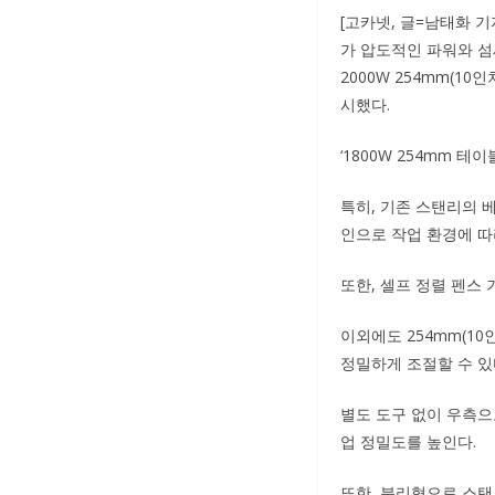
[고카넷, 글=남태화 
가 압도적인 파워와 섬세
2000W 254mm(10
시했다.
‘1800W 254mm 테
특히, 기존 스탠리의 베
인으로 작업 환경에 따
또한, 셀프 정렬 펜스
이외에도 254mm(10
정밀하게 조절할 수 있
별도 도구 없이 우측으
업 정밀도를 높인다.
또한, 분리형으로 스탠