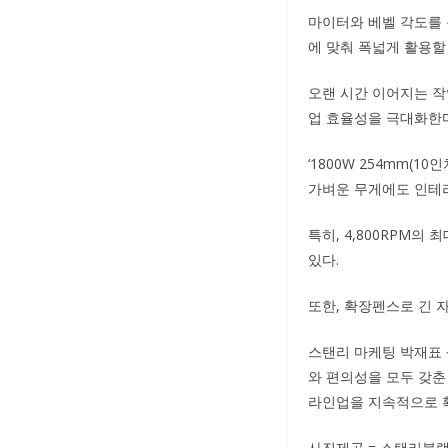
마이터와 베벨 각도를 
에 맞춰 폭넓게 활용할 
오랜 시간 이어지는 
업 효율성을 극대화한다
‘1800W 254mm(
가벼운 무게에도 인테리
특히, 4,800RPM의
있다.
또한, 확장펜스로 긴 
스탠리 마케팅 박재표 
와 편의성을 모두 갖춘
라인업을 지속적으로 확
사진제공 = 스탠리블