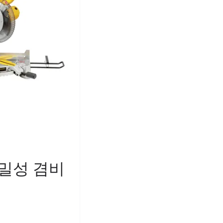
정밀성 겸비