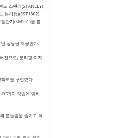
 스탠리(STANLEY)
리형)(SST1802),
도절단기(SM161)를 출
정적인 성능을 제공한다.
드 버전으로, 분리형 디자
정확도를 구현했다.
 45°까지 작업에 맞춰
지해 흔들림을 줄이고 작
 다리 수평 조절 장치