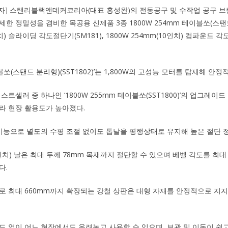
기자] 스탠리블랙앤데커코리아(대표 홍성완)의 전동공구 및 수작업 공구 브랜드
한 정밀성을 겸비한 목공용 신제품 3종 1800W 254mm 테이블쏘(스탠드 분
인치) 슬라이딩 각도절단기(SM181), 1800W 254mm(10인치) 컴파운드 각
이블쏘(스탠드 분리형)(SST1802)’는 1,800W의 고성능 모터를 탑재해 안
스트셀러 중 하나인 ‘1800W 255mm 테이블쏘(SST1800)’의 업그레이
라 현장 활용도가 높아졌다.
 기능으로 별도의 수평 조절 없이도 톱날을 평행상태로 유지해 높은 절단 
인치) 날은 최대 두께 78mm 목재까지 절단할 수 있으며 베벨 각도를 최대
다.
로 최대 660mm까지 확장되는 강철 상판은 대형 자재를 안정적으로 지
드 없이 어느 현장에서도 올려놓고 사용할 수 있으며, 보관 및 이동이 쉽고