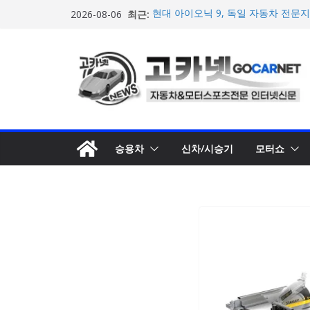
콘
최근:
현대 아이오닉 9, 독일 자동차 전문지
2026-08-06
텐
가서 우수성 입증
혼다코리아, ‘제3회 마이 드림 모빌리
츠
및 공모작 접수
로
현대차, 8세대 완전변경 ‘디 올 뉴 아
개… 본격 계약 개시
건
2026년 7월 국내 수입 승용차 신규 등
너
한국타이어, 안전한 여름철 주행 위
뛰
기
승용차
신차/시승기
모터쇼