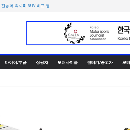
 전동화 럭셔리 SUV 비교 평
티 어린이 그림 공모전’ 개최
반떼’ 주요 사양 및 가격 공
록 전년 대비 14.3% 증가
한 타이어 관리법 제안
타이어/부품
상용차
모터사이클
렌터카/중고차
모터