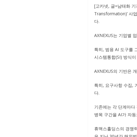
[고카넷, 글=남태화 기
Transformation
다.
AXNEXUS는 기업별
특히, 범용 AI 도구
시스템통합(SI) 방식이
AXNEXUS의 기반은
특히, 요구사항 수집, 
다.
기존에는 각 단계마다 
병목 구간을 AI가 자
휴맥스홀딩스의 경쟁력은
은 지난 30년간 해외법