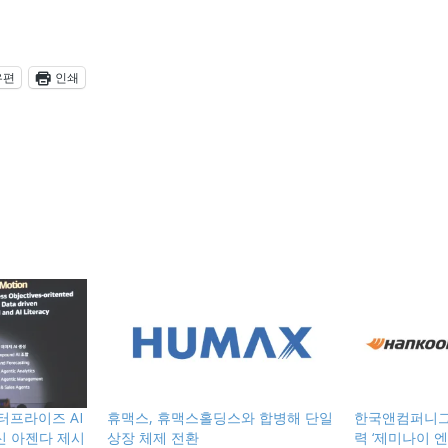
우편
인쇄
터프라이즈 AI
휴맥스, 휴맥스홀딩스와 합병해 단일
한국앤컴퍼니그
혁신 아젠다 제시
상장 체제 전환
력 ‘제미나이 