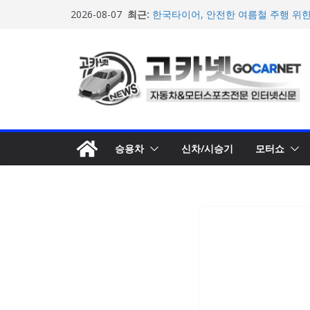
콘
최근:
한국타이어, 안전한 여름철 주행 위
2026-08-07
텐
포뮬러 E, 시즌13 일정 변경 및 모나코
계약 연장 발표
츠
[신차] 아우디, 100km당 12.8kW
로
기차 ‘A2 e-트론’ 공개
현대차, 8세대 완전변경 ‘디 올 뉴 아
건
개… 본격 계약 개시
너
2026년 7월 국내 수입 승용차 신규 등
뛰
기
승용차
신차/시승기
모터쇼