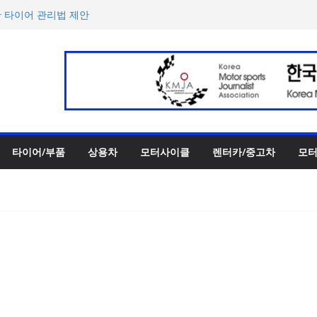
한 타이어 관리법 제안
 ePrix와 2031년까지 장기
h의 전비 달성한 컴팩트 순수 전
반떼’ 주요 사양 및 가격 공
록 전년 대비 14.3% 증가
타이어/부품
상용차
모터사이클
렌터카/중고차
모터