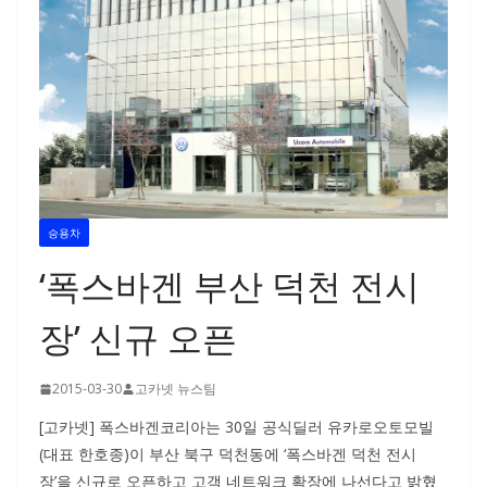
승용차
‘폭스바겐 부산 덕천 전시
장’ 신규 오픈
2015-03-30
고카넷 뉴스팀
[고카넷] 폭스바겐코리아는 30일 공식딜러 유카로오토모빌
(대표 한호종)이 부산 북구 덕천동에 ‘폭스바겐 덕천 전시
장’을 신규로 오픈하고 고객 네트워크 확장에 나선다고 밝혔