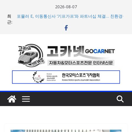
콘
2026-08-07
텐
최
포뮬러 E, 이동통신사 ‘기프가프’와 파트너십 체결… 친환경·
츠
근:
사회적 가치 창출 모색
람보르기니, 이탈리아 우주비행사 네스폴리와 ‘미우라 SV’
로
조우 담은 브랜드 필름 공개
건
현대차, 8세대 완전변경 ‘디 올 뉴 아반떼’ 주요 사양 및 가격
너
공개… 본격 계약 개시
아우디, 405일 만에 완성한 초고성능 슈퍼카 ‘누볼라리’ 제
뛰
작 비하인드 영상 공개
기
[신차] 가주 레이싱, 주행 성능 강화한 ‘GR86’ 부분변경 모델
공개… 일본서 28일 계약 개시