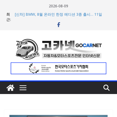
콘
2026-08-09
텐
최
[신차] BMW, 8월 온라인 한정 에디션 3종 출시… 11일
츠
근:
‘BMW 샵 온라인’ 판매 개시
벤틀리, 첫 순수 전기 어반 럭셔리 SUV 토르칼 탑재될 ‘큐레
로
이션 엔진’ 공개
건
벤틀리서울, 광주 신세계백화점에서 호남지역 최초 브랜드
너
팝업 오픈
BMW 레이디스 챔피언십 2026, 다양한 티켓 패키지 선보이
뛰
며 본격 대회 준비 돌입
기
현대차·기아, ‘2026 레드닷 어워드’에서 최우수상 2개·본상
15개 수상