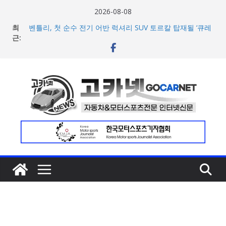
콘
2026-08-08
텐
최
벤틀리, 첫 순수 전기 어반 럭셔리 SUV 토르칼 탑재될 ‘큐레
츠
근:
이션 엔진’ 공개
벤틀리서울, 광주 신세계백화점에서 호남지역 최초 브랜드
로
팝업 오픈
건
BMW 레이디스 챔피언십 2026, 다양한 티켓 패키지 선보이
너
며 본격 대회 준비 돌입
현대차·기아, ‘2026 레드닷 어워드’에서 최우수상 2개·본상
뛰
15개 수상
기
[신차] BMW, 8월 온라인 한정 에디션 3종 출시… 11일
‘BMW 샵 온라인’ 판매 개시