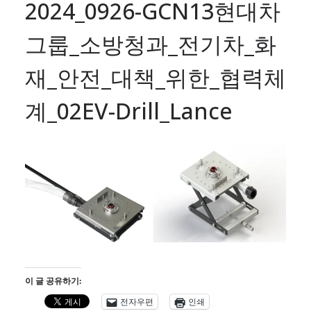
2024_0926-GCN13현대차
그룹_소방청과_전기차_화
재_안전_대책_위한_협력체
계_02EV-Drill_Lance
이 글 공유하기:
전자우편
인쇄