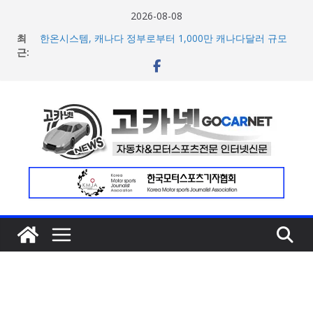
콘
2026-08-08
텐
최
한온시스템, 캐나다 정부로부터 1,000만 캐나다달러 규모
츠
근:
지원 확보
넥센타이어 주최 ‘2026 스피드웨이 모터 페스티벌’ 3R 나이
로
트 페스티벌 8일 용인 개최
건
아우디, 405일 만에 완성한 초고성능 슈퍼카 ‘누볼라리’ 제
너
작 비하인드 영상 공개
벤틀리, 첫 순수 전기 어반 럭셔리 SUV 토르칼 탑재될 ‘큐레
뛰
이션 엔진’ 공개
기
마일레, 코너링 쏠림·하체 소음 잡는 ‘스테빌라이저 링크’ 정
비 솔루션 제안