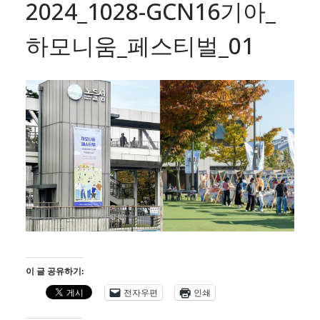
2024_1028-GCN16기아_
하모니움_페스티벌_01
이 글 공유하기:
전자우편
인쇄