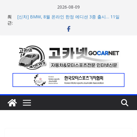
콘
2026-08-09
텐
최
[신차] BMW, 8월 온라인 한정 에디션 3종 출시… 11일
츠
근:
‘BMW 샵 온라인’ 판매 개시
벤틀리, 첫 순수 전기 어반 럭셔리 SUV 토르칼 탑재될 ‘큐레
로
이션 엔진’ 공개
건
벤틀리서울, 광주 신세계백화점에서 호남지역 최초 브랜드
너
팝업 오픈
BMW 레이디스 챔피언십 2026, 다양한 티켓 패키지 선보이
뛰
며 본격 대회 준비 돌입
기
현대차·기아, ‘2026 레드닷 어워드’에서 최우수상 2개·본상
15개 수상