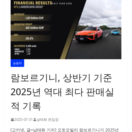
승용차
람보르기니, 상반기 기준
2025년 역대 최다 판매실
적 기록
2025-07-31
남태화 편집장
[고카넷, 글=남태화 기자] 오토모빌리 람보르기니가 2025년