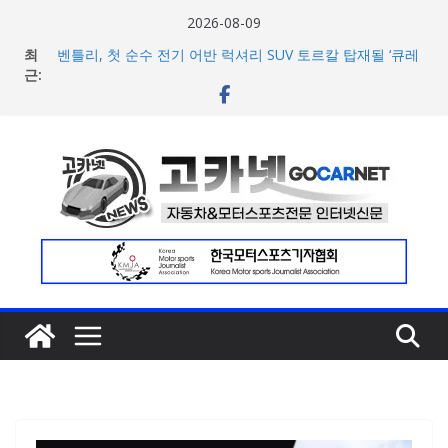
콘
2026-08-09
텐
[신차] BMW, 8월 온라인 한정 에디션 3종 출시… 11일
최
‘BMW 샵 온라인’ 판매 개시
츠
근:
벤틀리, 첫 순수 전기 어반 럭셔리 SUV 토르칼 탑재될 ‘큐레
로
이션 엔진’ 공개
건
벤틀리서울, 광주 신세계백화점에서 호남지역 최초 브랜드
팝업 오픈
너
BMW 레이디스 챔피언십 2026, 다양한 티켓 패키지 선보이
뛰
며 본격 대회 준비 돌입
현대차·기아, ‘2026 레드닷 어워드’에서 최우수상 2개·본상
기
15개 수상