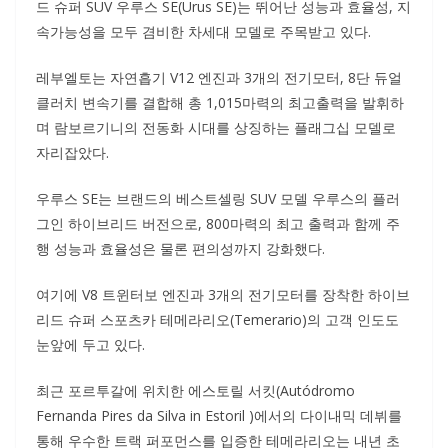
드 슈퍼 SUV 우루스 SE(Urus SE)는 뛰어난 성능과 효율성, 지
속가능성을 모두 겸비한 차세대 모델로 주목받고 있다.
레부엘토는 자연흡기 V12 엔진과 3개의 전기모터, 8단 듀얼
클러치 변속기를 결합해 총 1,015마력의 최고출력을 발휘하
며 람보르기니의 전동화 시대를 상징하는 플래그십 모델로
자리잡았다.
우루스 SE는 브랜드의 베스트셀링 SUV 모델 우루스의 플러
그인 하이브리드 버전으로, 800마력의 최고 출력과 함께 주
행 성능과 효율성은 물론 편의성까지 강화했다.
여기에 V8 트윈터보 엔진과 3개의 전기모터를 장착한 하이브
리드 슈퍼 스포츠카 테메라리오(Temerario)의 고객 인도도
눈앞에 두고 있다.
최근 포르투갈에 위치한 에스토릴 서킷(Autódromo
Fernanda Pires da Silva in Estoril )에서의 다이내믹 데뷔를
통해 우수한 트랙 퍼포먼스를 입증한 테메라리오는 내년 초