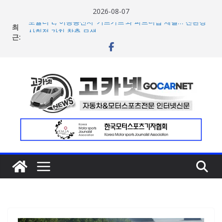
콘
2026-08-07
텐
최
포뮬러 E, 이동통신사 ‘기프가프’와 파트너십 체결… 친환경·
츠
근:
사회적 가치 창출 모색
람보르기니, 이탈리아 우주비행사 네스폴리와 ‘미우라 SV’
로
조우 담은 브랜드 필름 공개
건
현대차, 8세대 완전변경 ‘디 올 뉴 아반떼’ 주요 사양 및 가격
너
공개… 본격 계약 개시
아우디, 405일 만에 완성한 초고성능 슈퍼카 ‘누볼라리’ 제
뛰
작 비하인드 영상 공개
기
[신차] 가주 레이싱, 주행 성능 강화한 ‘GR86’ 부분변경 모델
공개… 일본서 28일 계약 개시