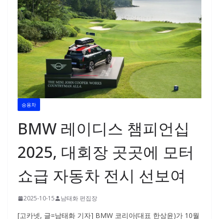
승용차
BMW 레이디스 챔피언십
2025, 대회장 곳곳에 모터
쇼급 자동차 전시 선보여
2025-10-15
남태화 편집장
[고카넷, 글=남태화 기자] BMW 코리아(대표 한상윤)가 10월