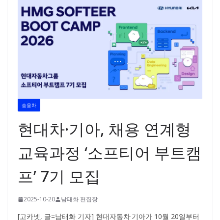
승용차
현대차·기아, 채용 연계형
교육과정 ‘소프티어 부트캠
프’ 7기 모집
2025-10-20
남태화 편집장
[고카넷, 글=남태화 기자] 현대자동차·기아가 10월 20일부터