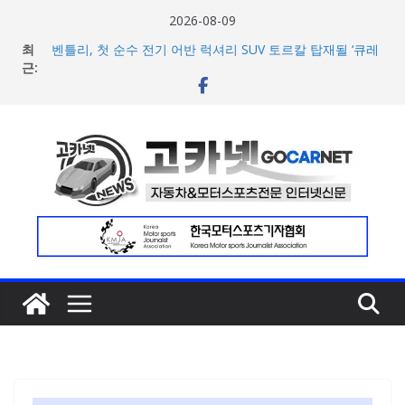
콘
2026-08-09
텐
최
벤틀리, 첫 순수 전기 어반 럭셔리 SUV 토르칼 탑재될 ‘큐레
츠
근:
이션 엔진’ 공개
벤틀리서울, 광주 신세계백화점에서 호남지역 최초 브랜드
로
팝업 오픈
건
BMW 레이디스 챔피언십 2026, 다양한 티켓 패키지 선보이
너
며 본격 대회 준비 돌입
현대차·기아, ‘2026 레드닷 어워드’에서 최우수상 2개·본상
뛰
15개 수상
기
[신차] BMW, 8월 온라인 한정 에디션 3종 출시… 11일
‘BMW 샵 온라인’ 판매 개시