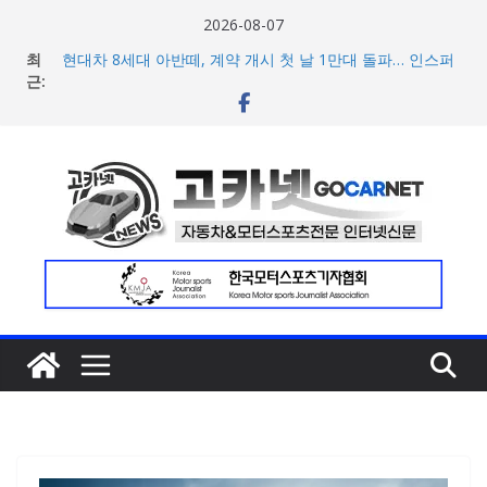
콘
2026-08-07
텐
최
현대차 8세대 아반떼, 계약 개시 첫 날 1만대 돌파… 인스퍼
츠
근:
레이션 트림 52% 차지
아우디, 405일 만에 완성한 초고성능 슈퍼카 ‘누볼라리’ 제
로
작 비하인드 영상 공개
건
[신차] 가주 레이싱, 주행 성능 강화한 ‘GR86’ 부분변경 모델
너
공개… 일본서 28일 계약 개시
한국타이어, ‘BMW i7’에 신차용 타이어로 아이온 제품군 3
뛰
종 공급
기
애스턴마틴, 1960~70년대 클래식 컬러 재해석한 ‘헤리티지
에디션 컬렉선’ 5종 공개