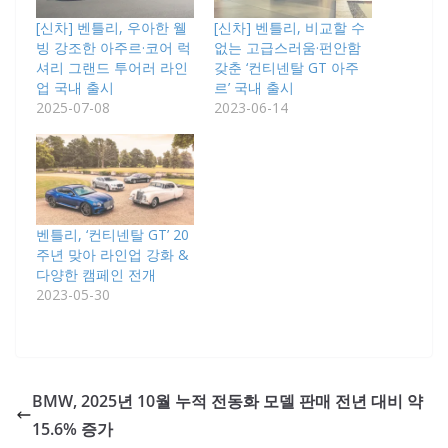
[신차] 벤틀리, 우아한 웰
[신차] 벤틀리, 비교할 수
빙 강조한 아주르·코어 럭
없는 고급스러움·펀안함
셔리 그랜드 투어러 라인
갖춘 ‘컨티넨탈 GT 아주
업 국내 출시
르’ 국내 출시
2025-07-08
2023-06-14
벤틀리, ‘컨티넨탈 GT’ 20
주년 맞아 라인업 강화 &
다양한 캠페인 전개
2023-05-30
BMW, 2025년 10월 누적 전동화 모델 판매 전년 대비 약
15.6% 증가