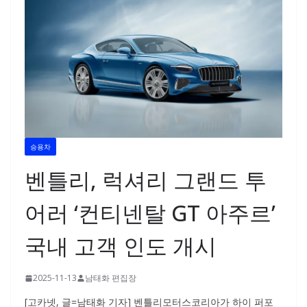
승용차
벤틀리, 럭셔리 그랜드 투
어러 ‘컨티넨탈 GT 아주르’
국내 고객 인도 개시
2025-11-13
남태화 편집장
[고카넷, 글=남태화 기자] 벤틀리모터스코리아가 하이 퍼포