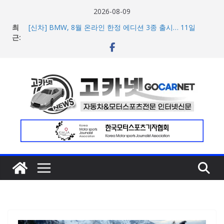
콘
2026-08-09
텐
최
[신차] BMW, 8월 온라인 한정 에디션 3종 출시… 11일
츠
근:
‘BMW 샵 온라인’ 판매 개시
벤틀리, 첫 순수 전기 어반 럭셔리 SUV 토르칼 탑재될 ‘큐레
로
이션 엔진’ 공개
건
벤틀리서울, 광주 신세계백화점에서 호남지역 최초 브랜드
너
팝업 오픈
BMW 레이디스 챔피언십 2026, 다양한 티켓 패키지 선보이
뛰
며 본격 대회 준비 돌입
기
현대차·기아, ‘2026 레드닷 어워드’에서 최우수상 2개·본상
15개 수상