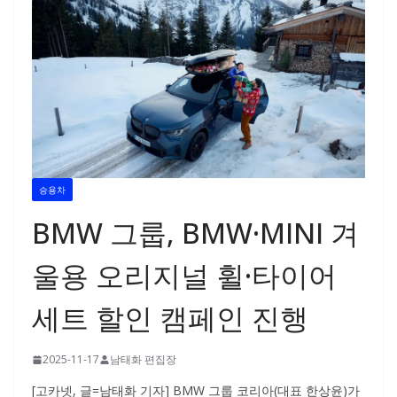
승용차
BMW 그룹, BMW·MINI 겨
울용 오리지널 휠·타이어
세트 할인 캠페인 진행
2025-11-17
남태화 편집장
[고카넷, 글=남태화 기자] BMW 그룹 코리아(대표 한상윤)가