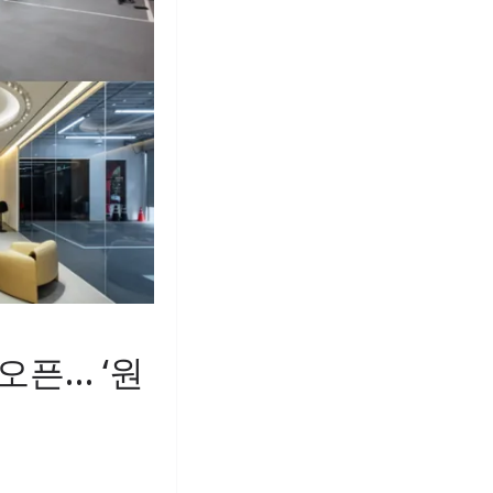
오픈… ‘원