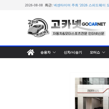
한온시스템, 캐나다 정부로부터 1,0
콘
최근:
확보
2026-08-08
텐
넥센타이어 주최 ‘2026 스피드웨이 모
스티벌 8일 용인 개최
츠
아우디, 405일 만에 완성한 초고성능
로
인드 영상 공개
벤틀리, 첫 순수 전기 어반 럭셔리 S
건
엔진’ 공개
너
마일레, 코너링 쏠림·하체 소음 잡는 
뛰
루션 제안
기
승용차
신차/시승기
모터쇼