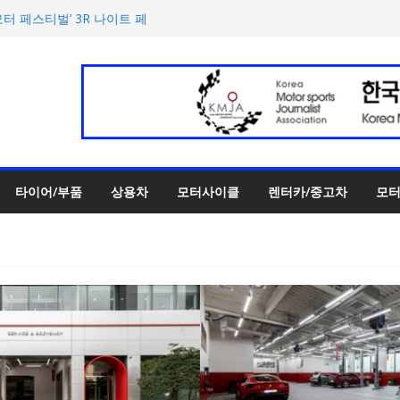
00만 캐나다달러 규모 지원
터 페스티벌’ 3R 나이트 페
 슈퍼카 ‘누볼라리’ 제작 비하
UV 토르칼 탑재될 ‘큐레이션
‘스테빌라이저 링크’ 정비 솔
타이어/부품
상용차
모터사이클
렌터카/중고차
모터