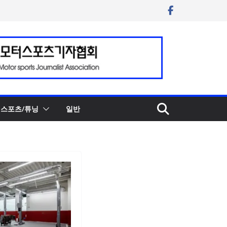
스포츠/튜닝
일반