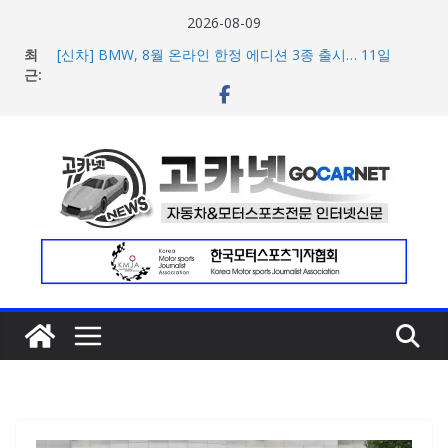
콘
2026-08-09
텐
최
[신차] BMW, 8월 온라인 한정 에디션 3종 출시… 11일
츠
근:
‘BMW 샵 온라인’ 판매 개시
벤틀리, 첫 순수 전기 어반 럭셔리 SUV 토르칼 탑재될 ‘큐레
로
이션 엔진’ 공개
건
벤틀리서울, 광주 신세계백화점에서 호남지역 최초 브랜드
너
팝업 오픈
BMW 레이디스 챔피언십 2026, 다양한 티켓 패키지 선보이
뛰
며 본격 대회 준비 돌입
기
현대차·기아, ‘2026 레드닷 어워드’에서 최우수상 2개·본상
15개 수상