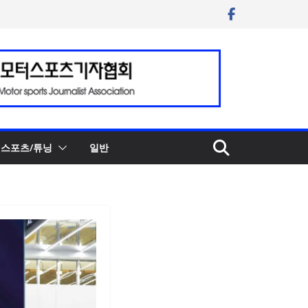
스포츠/튜닝
일반