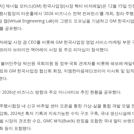
자] 제너럴 모터스(GM) 한국사업장(사장 헥터 비자레알)은 12월 15일 
주행시험장의 타운홀에서 ‘2026 비즈니스 전략 컨퍼런스’를 개최, 청라 주
(Virtual Engineering Lab)의 그랜드 오프닝을 기념하고 GM 한국
를 공유했다.
자레알 사장 겸 CEO를 비롯해 GM 한국사업장 영업·서비스·마케팅 부문
 코리아 브라이언 맥머레이 사장 등 주요 리더십이 참석했다.
더불어민주당 박선원 국회의원 등 정부·국회 관계자를 비롯해 쉐보레·캐딜
표와 GM 한국사업장 협신회 회장, 지엠한마음재단코리아 이사회 및 임직원
했다.
 2026년 비즈니스 방향과 주요 이니셔티브 추진 현황을 공유했다.
주행시험장 내 신규 버추얼 센터 오픈을 통한 가상-실물 통합 개발 모델
강화, 2024년 흑자 기록과 지속가능한 수익 구조 구축, 국내 생산시설에
 시장의 견조한 수요, GMC·뷰익(Buick) 런칭을 포함한 국내 멀티 브랜
화 등이 포함됐다.