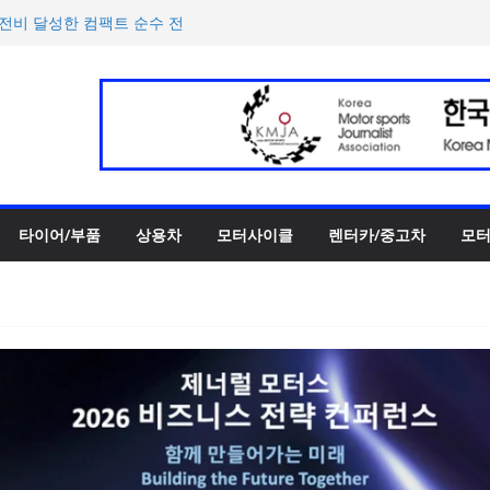
 ePrix와 2031년까지 장기
h의 전비 달성한 컴팩트 순수 전
반떼’ 주요 사양 및 가격 공
록 전년 대비 14.3% 증가
한 타이어 관리법 제안
타이어/부품
상용차
모터사이클
렌터카/중고차
모터