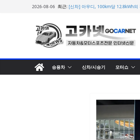
콘
최근:
포뮬러 E, 시즌13 일정 변경 및 모나코
2026-08-06
텐
계약 연장 발표
[신차] 아우디, 100km당 12.8kW
츠
기차 ‘A2 e-트론’ 공개
로
현대차, 8세대 완전변경 ‘디 올 뉴 아
개… 본격 계약 개시
건
2026년 7월 국내 수입 승용차 신규 등
너
한국타이어, 안전한 여름철 주행 위
뛰
기
승용차
신차/시승기
모터쇼