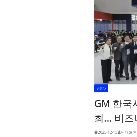
승용차
GM 한국사
최… 비즈
2025-12-15
남태화 