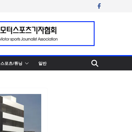
스포츠/튜닝
일반