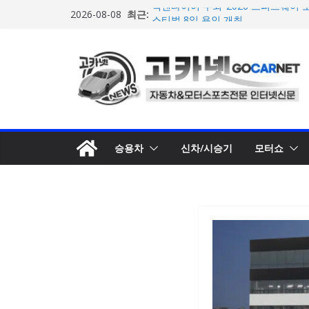
콘
최근:
넥센타이어 주최 ‘2026 스피드웨이 모
2026-08-08
텐
스티벌 8일 용인 개최
아우디, 405일 만에 완성한 초고성능
츠
인드 영상 공개
로
벤틀리, 첫 순수 전기 어반 럭셔리 S
엔진’ 공개
건
마일레, 코너링 쏠림·하체 소음 잡는 
너
루션 제안
뛰
한온시스템, 캐나다 정부로부터 1,0
확보
기
승용차
신차/시승기
모터쇼