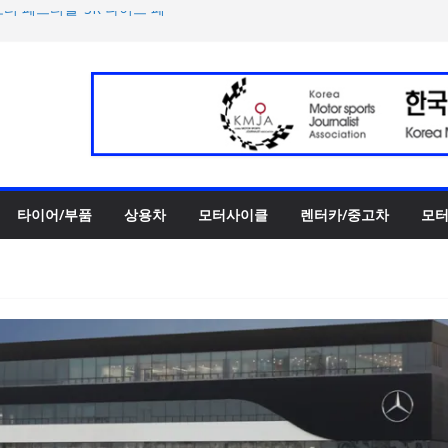
터 페스티벌’ 3R 나이트 페
 슈퍼카 ‘누볼라리’ 제작 비하
UV 토르칼 탑재될 ‘큐레이션
‘스테빌라이저 링크’ 정비 솔
00만 캐나다달러 규모 지원
타이어/부품
상용차
모터사이클
렌터카/중고차
모터