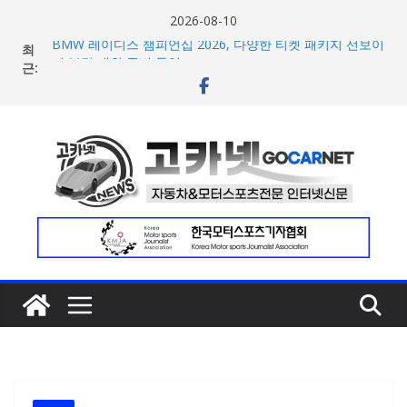
콘
2026-08-10
텐
최
BMW 레이디스 챔피언십 2026, 다양한 티켓 패키지 선보이
츠
근:
며 본격 대회 준비 돌입
현대차·기아, ‘2026 레드닷 어워드’에서 최우수상 2개·본상
로
15개 수상
건
[신차] BMW, 8월 온라인 한정 에디션 3종 출시… 11일
너
‘BMW 샵 온라인’ 판매 개시
벤틀리, 첫 순수 전기 어반 럭셔리 SUV 토르칼 탑재될 ‘큐레
뛰
이션 엔진’ 공개
기
벤틀리서울, 광주 신세계백화점에서 호남지역 최초 브랜드
팝업 오픈