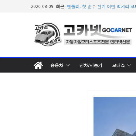
콘
최근:
[신차] BMW, 8월 온라인 한정 에디션
2026-08-09
텐
온라인’ 판매 개시
벤틀리, 첫 순수 전기 어반 럭셔리 S
츠
엔진’ 공개
로
벤틀리서울, 광주 신세계백화점에서 
오픈
건
BMW 레이디스 챔피언십 2026, 다
너
격 대회 준비 돌입
뛰
현대차·기아, ‘2026 레드닷 어워드’
수상
기
승용차
신차/시승기
모터쇼