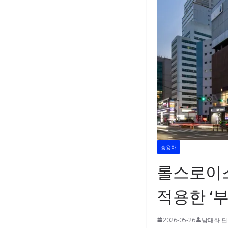
승용차
롤스로이스
적용한 ‘
2026-05-26
남태화 