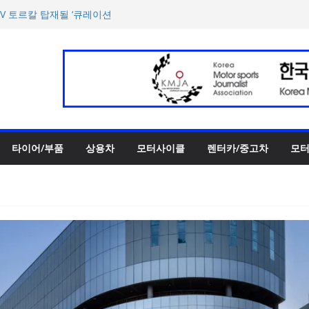
 3종 출시… 11일 ‘BMW 샵
UV 토르칼 탑재될 ‘큐레이션
호남지역 최초 브랜드 팝업
양한 티켓 패키지 선보이며 본
에서 최우수상 2개·본상 15개
타이어/부품
상용차
모터사이클
렌터카/중고차
모터