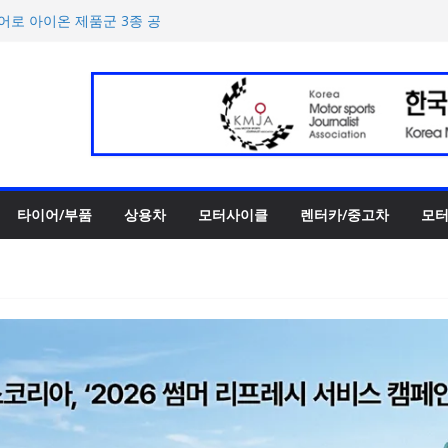
‘GR86’ 부분변경 모델 공
이어로 아이온 제품군 3종 공
00만 캐나다달러 규모 지원
터 페스티벌’ 3R 나이트 페
 슈퍼카 ‘누볼라리’ 제작 비하
타이어/부품
상용차
모터사이클
렌터카/중고차
모터