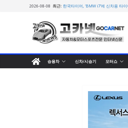
[신차] 가주 레이싱, 주행 성능 강화한 
콘
최근:
개… 일본서 28일 계약 개시
2026-08-08
텐
한국타이어, ‘BMW i7’에 신차용 타
급
츠
한온시스템, 캐나다 정부로부터 1,0
로
확보
넥센타이어 주최 ‘2026 스피드웨이 모
건
스티벌 8일 용인 개최
너
아우디, 405일 만에 완성한 초고성능
뛰
인드 영상 공개
기
승용차
신차/시승기
모터쇼