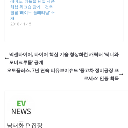
레이노, 와트몰 단열 제품
체험 워크숍 참가… 건축
필름 ‘레이노 플래티넘’ 소
개
2018-11-15
넥센타이어, 타이어 핵심 기술 형상화한 캐릭터 ‘쎄니와
모비크루들’ 공개
오토플러스, 7년 연속 티유브이슈드 ‘중고차 정비공장 프
로세스’ 인증 획득
남태화 편집장