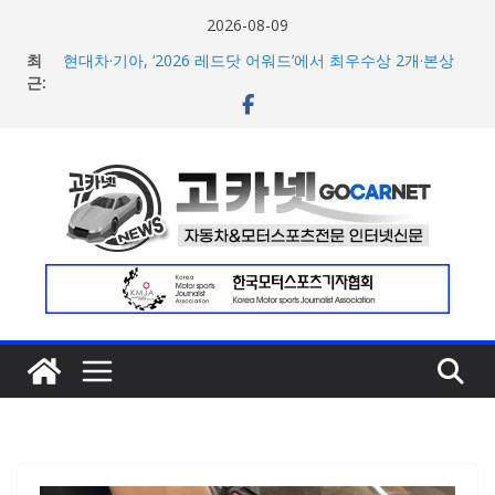
콘
2026-08-09
텐
최
현대차·기아, ‘2026 레드닷 어워드’에서 최우수상 2개·본상
츠
근:
15개 수상
[신차] BMW, 8월 온라인 한정 에디션 3종 출시… 11일
로
‘BMW 샵 온라인’ 판매 개시
건
벤틀리, 첫 순수 전기 어반 럭셔리 SUV 토르칼 탑재될 ‘큐레
너
이션 엔진’ 공개
벤틀리서울, 광주 신세계백화점에서 호남지역 최초 브랜드
뛰
팝업 오픈
기
BMW 레이디스 챔피언십 2026, 다양한 티켓 패키지 선보이
며 본격 대회 준비 돌입