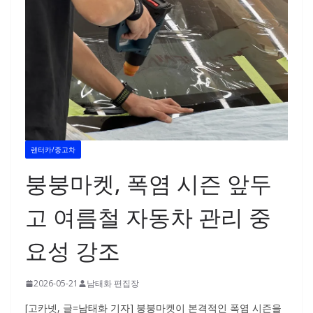
렌터카/중고차
붕붕마켓, 폭염 시즌 앞두
고 여름철 자동차 관리 중
요성 강조
2026-05-21
남태화 편집장
[고카넷, 글=남태화 기자] 붕붕마켓이 본격적인 폭염 시즌을