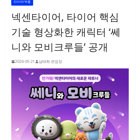
타이어/부품
넥센타이어, 타이어 핵심
기술 형상화한 캐릭터 ‘쎄
니와 모비크루들’ 공개
2026-05-21
남태화 편집장