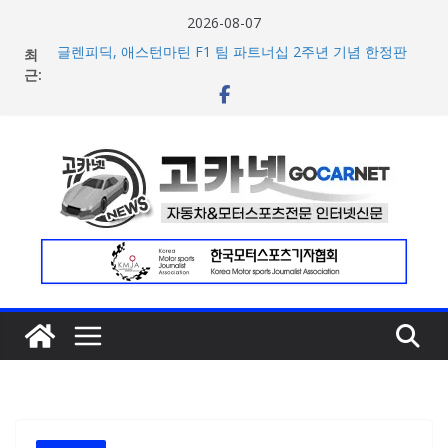
콘
2026-08-07
텐
최
글렌피딕, 애스턴마틴 F1 팀 파트너십 2주년 기념 한정판
츠
근:
싱글몰트 위스키 2종 공개
포뮬러 E, ‘모나코 ePrix’ 계약 2031년까지 장기 연장… ‘젠4
로
시대’ 전설 계속 된다
건
현대차, 8세대 완전변경 ‘디 올 뉴 아반떼’ 주요 사양 및 가격
너
공개… 본격 계약 개시
2026년 7월 국내 수입 승용차 신규 등록 전년 대비 14.3%
뛰
증가
기
한국타이어, 안전한 여름철 주행 위한 타이어 관리법 제안